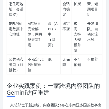
态住宅地
会话
扩展
营、短
址（会话
内稳
期项目
保持）
定
组
IPFLY固
API场景
高（A
固定
极
开发团
定数据中
完全解
PI）/
不变
高，
队、自
心地址
除，网页
中
支持
动化流
场景需注
（网
大规
水线
意
页）
模并
发
公共动态
不稳定，I
低
无保
不可
不推荐
出口（非
P质量难
障
预知
授权）
控
企业实践案例：一家跨境内容团队的
Gemini访问重建
一家总部位于新加坡、内容团队分布在东南亚多国的数字出