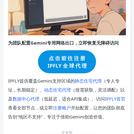
为团队配置Gemini专用网络出口，立即恢复无障碍访问
点 击 前 往 注 册
IPFLY 全 球 代 理
IPFLY提供覆盖Gemini支持区域的
静态住宅代理
（专人专
址，长期稳定）、
动态住宅代理
（按需获取，灵活调配）以
及
数据中心代理
（低延迟，适合API集成）。访问
IPFLY首页
查看全部节点，或立即
注册账户
开始配置，让您的团队彻底
告别“地区不支持”，专注于借助Gemini创造价值。
正文完