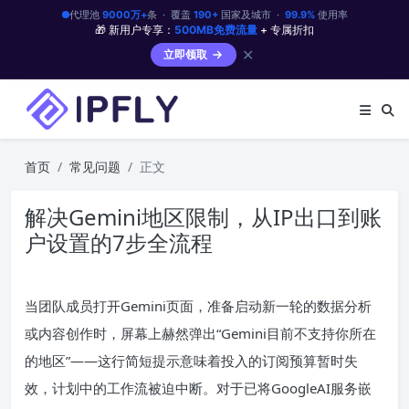
代理池
9000万+
条 · 覆盖
190+
国家及城市 ·
99.9%
使用率
🎁 新用户专享：
500MB免费流量
+ 专属折扣
✕
立即领取
首页
常见问题
正文
解决Gemini地区限制，从IP出口到账
户设置的7步全流程
当团队成员打开Gemini页面，准备启动新一轮的数据分析
或内容创作时，屏幕上赫然弹出“Gemini目前不支持你所在
的地区”——这行简短提示意味着投入的订阅预算暂时失
效，计划中的工作流被迫中断。对于已将GoogleAI服务嵌