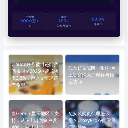
代理池
覆盖
99.9%
9000万+
190+
使用率
条
国家及城市
Claude账号被封还能救
注意仿冒陷阱！附Grok
回来吗？2026申诉成功
正版官网入口详解与稳
率3.3%，但这类情况还
定访问
有希望
当Gemini显示地区不支
免安装网页代理怎么
持，从IP出口到账户设
用？CroxyProxy的常见
置的一站式排查
问题解答