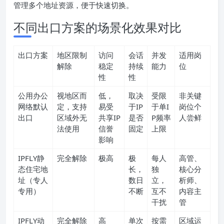
管理多个地址资源，便于快速切换。
不同出口方案的场景化效果对比
出口方案
地区限制
访问
会话
并发
适用岗
解除
稳定
持续
能力
位
性
性
公用办公
视地区而
低，
取决
受限
非关键
网络默认
定，支持
易受
于IP
于单I
岗位个
出口
区域外无
共享IP
是否
P频率
人尝鲜
法使用
信誉
固定
上限
影响
IPFLY静
完全解除
极高
极
每人
高管、
态住宅地
长，
独
核心分
址（专人
数日
立，
析师、
专用）
不断
互不
内容主
干扰
管
IPFLY动
完全解除
高
单次
按需
区域运