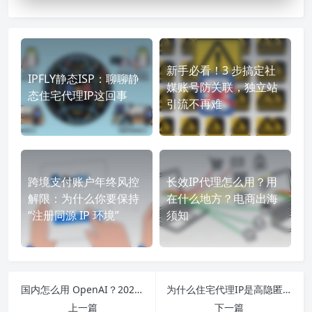
新手必看！3 步搞定社
IPFLY静态ISP：聊聊静
媒账号防关联，独立站
态住宅代理IP这回事
引流不再难
跨境支付账户年终风控
长效IP代理怎么用？用
解限：为什么你要保持
在什么地方？电商出海
“注册同源 IP 环境”
须知
国内怎么用 OpenAI？2025 最新详细教程
为什么住宅代理IP是高隐匿网络访问的首选？
上一篇
下一篇