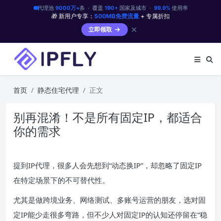
代理池
9000万+
条 · 覆盖
190+
国家及城市 ·
99.9%
使用率
🎁 新用户专享：
500MB免费流量
+ 专属折扣
✕
立即领取
首页
静态住宅代理
正文
别再混淆！不是所有固定IP，都适合
你的需求
提到IP代理，很多人会先想到“动态换IP”，却忽略了固定IP
在特定场景下的不可替代性。
尤其是做跨境业务、网络测试、多账号运营的朋友，选对固
定IP能少走很多弯路，但不少人对固定IP的认知还停留在“稳