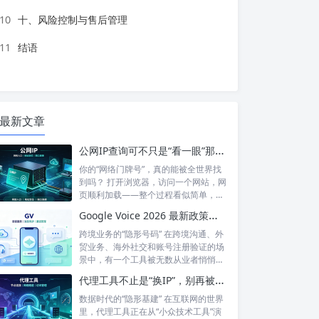
10
十、风险控制与售后管理
11
结语
最新文章
公网IP查询可不只是“看一眼”那么简单！如何保护你的网络身份？
你的“网络门牌号”，真的能被全世界找
到吗？ 打开浏览器，访问一个网站，网
页顺利加载——整个过程看似简单，但
背后...
Google Voice 2026 最新政策解读：付费订阅、Gemini 纪要、实名认证——GV的变与不变
跨境业务的“隐形号码” 在跨境沟通、外
贸业务、海外社交和账号注册验证的场
景中，有一个工具被无数从业者悄悄使
用着...
代理工具不止是“换IP”，别再被“免费代理”骗了
数据时代的“隐形基建” 在互联网的世界
里，代理工具正在从“小众技术工具”演