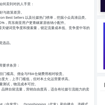
如何卖到对的人手里：
好与政策差异。
zon Best Sellers 以及社媒热门榜单，挖掘小众高潜品类。
50%，而东南亚用户更青睐家居收纳小配件。
cout查看关键词竞争度和搜索量，锁定流量成本低、竞争度中等的
觉选品。
营要求各异：
稳定，但门槛高、佣金与FBA仓储费用相对较贵。
台，补贴力度大，上手门槛低，但对本土化运营要求高。
家和小批量测试，物流成本可控。
erce）：品牌自留流量，营销自由度高，适合有社媒引流能力的卖
（自发货）、Dropshipping（代发）和自建仓。选模式