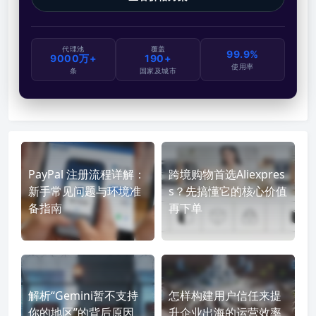
代理池
覆盖
99.9%
9000万+
190+
使用率
条
国家及城市
PayPal 注册流程详解：
跨境购物首选Aliexpres
新手常见问题与环境准
s？先搞懂它的核心价值
备指南
再下单
解析“Gemini暂不支持
怎样构建用户信任来提
你的地区”的背后原因
升企业出海的运营效率