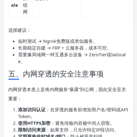
ale
组
网
选择建议：
临时测试 → Ngrok免费版或类似服务。
长期稳定自建 → FRP + 云服务器，成本可控。
需要像局域网一样互通多台设备 → ZeroTier或tailscal
e。
五、内网穿透的安全注意事项
内网穿透本质上是将内网服务“暴露”到公网，因此安全至关
重要：
添加访问认证
：在穿透的服务前增加用户名/密码或API
Token。
使用
HTTPS
加密
：避免传输内容被中间人窃取。
限制访问来源
：如果支持，只允许特定IP段访问。
定期更换临时域名/
端口
：防止被恶意扫描。