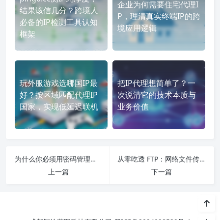
企业为何需要住宅代理I
结果该信几分？跨境人
P，理清真实终端IP的跨
必备的IP检测工具认知
境应用逻辑
框架
玩外服游戏选哪国IP最
把IP代理想简单了？一
好？按区域匹配代理IP
次说清它的技术本质与
国家，实现低延迟联机
业务价值
为什么你必须用密码管理器？从原理到选型一站式指南
从零吃透 FTP：网络文件传输全维度实用指南
上一篇
下一篇