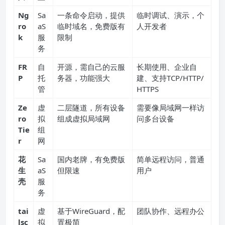
Ng
Sa
一条命令启动，提供
临时调试、演示，个
ro
aS
临时域名，免费版有
人开发者
k
服
限制
务
FR
自
开源，需自己的云服
长期使用、企业自
P
托
务器，功能强大
建、支持TCP/HTTP/
管
HTTPS
Ze
虚
二层隧道，所有设备
需要像局域网一样访
ro
拟
组成虚拟局域网
问多台设备
Tie
组
r
网
花
Sa
国内老牌，有免费版
简单远程访问，普通
生
aS
但限速
用户
壳
服
务
tai
虚
基于WireGuard，配
团队协作、远程办公
lsc
拟
置极简