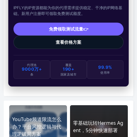
IPFLY的IP资源都能为你的代理需求提供稳定、干净的IP网络基
础。新用户注册即可领取免费测试额度。
免费领取测试流量👉
查看价格方案
代理池
覆盖
99.9%
9000万+
190+
使用率
条
国家及城市
YouTube频道限流怎么
零基础玩转Hermes Ag
办？平台风控逻辑与代
ent，5分钟快速部署
理IP破局方案