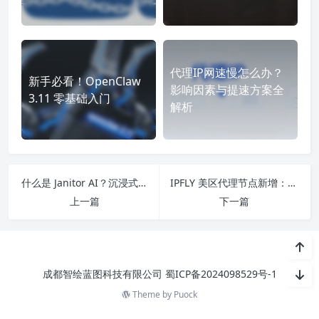
代理IP网速慢怎么办？
新手必看！OpenClaw
影响因素与提速方案全
3.11 零基础入门
解析
什么是 Janitor AI？沉浸式 AI 对话与全球访问完全指南
IPFLY 美区代理节点新增：丹佛（Denver）正式上线
上一篇
下一篇
成都智绘蓝图科技有限公司
蜀ICP备2024098529号-1
Theme by
Puock