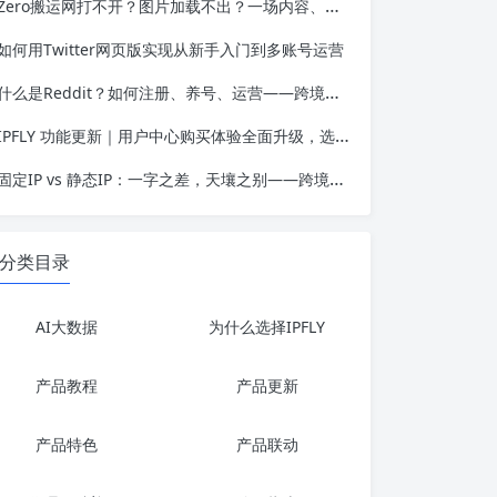
Zero搬运网打不开？图片加载不出？一场内容、用户与网络可用性的三角博弈
如何用Twitter网页版实现从新手入门到多账号运营
什么是Reddit？如何注册、养号、运营——跨境人必备的社区平台认知框架
IPFLY 功能更新｜用户中心购买体验全面升级，选购代理IP更高效、更便捷
固定IP vs 静态IP：一字之差，天壤之别——跨境业务选错IP类型的代价有多高？
分类目录
AI大数据
为什么选择IPFLY
产品教程
产品更新
产品特色
产品联动