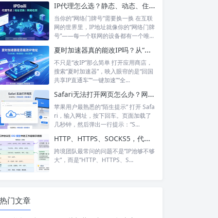
IP代理怎么选？静态、动态、住宅、机房——别再傻傻分不清，这篇帮你彻底搞懂
当你的“网络门牌号”需要换一换 在互联
网的世界里，IP地址就像你的“网络门牌
号”——每一个联网的设备都有一个唯...
夏时加速器真的能改IP吗？从“换IP”到“回国加速”，功能边界在哪里？
不只是“改IP”那么简单 打开应用商店，
搜索“夏时加速器”，映入眼帘的是“回国
共享IP直通车”“一键加速”“全...
Safari无法打开网页怎么办？网络正常却打不开？6个步骤帮你彻底搞定
苹果用户最熟悉的“陌生提示” 打开 Safa
ri，输入网址，按下回车。页面加载了
几秒钟，然后弹出一行提示：“S...
HTTP、HTTPS、SOCKS5，代理IP的三种协议到底怎么选？
跨境团队最常问的问题不是”IP池够不够
大”，而是”HTTP、HTTPS、S...
热门文章