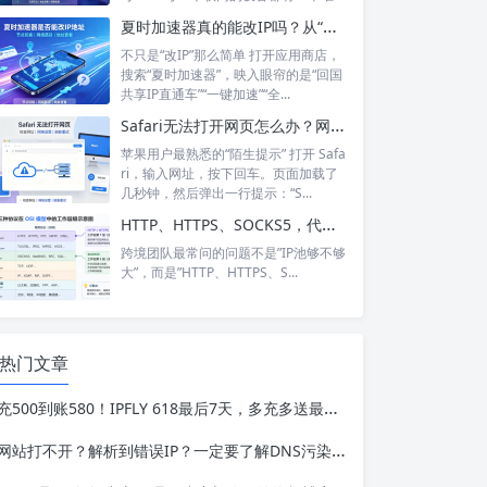
夏时加速器真的能改IP吗？从“换IP”到“回国加速”，功能边界在哪里？
不只是“改IP”那么简单 打开应用商店，
搜索“夏时加速器”，映入眼帘的是“回国
共享IP直通车”“一键加速”“全...
Safari无法打开网页怎么办？网络正常却打不开？6个步骤帮你彻底搞定
苹果用户最熟悉的“陌生提示” 打开 Safa
ri，输入网址，按下回车。页面加载了
几秒钟，然后弹出一行提示：“S...
HTTP、HTTPS、SOCKS5，代理IP的三种协议到底怎么选？
跨境团队最常问的问题不是”IP池够不够
大”，而是”HTTP、HTTPS、S...
热门文章
充500到账580！IPFLY 618最后7天，多充多送最高送24%
网站打不开？解析到错误IP？一定要了解DNS污染与DNS泄露的根本区别与应对