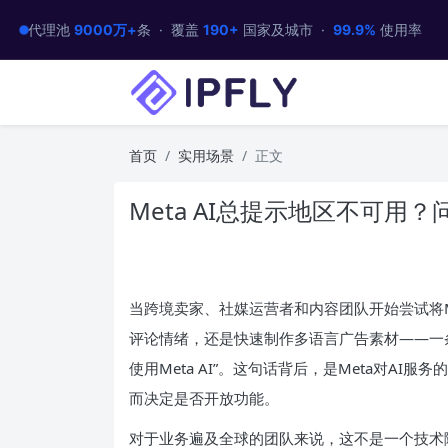
代理池
9000万+
条 · 覆盖
190+
国家及城市 ·
99.9%
使用率
首页
实用场景
正文
Meta AI总提示地区不可
当跨境卖家、社媒运营者和内容团队开始尝试将M
评论情绪，还是快速制作多语言广告素材——一
使用Meta AI”。这句话背后，是Meta对A
而决定是否开放功能。
对于业务遍及全球的团队来说，这不是一个技术障