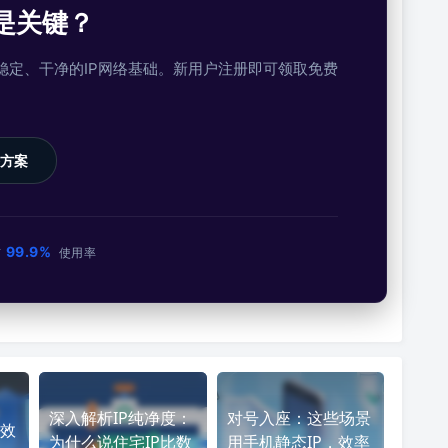
是关键？
提供稳定、干净的IP网络基础。新用户注册即可领取免费
方案
99.9%
市
使用率
深入解析IP纯净度：
对号入座：这些场景
效
为什么说住宅IP比数
用手机静态IP，效率