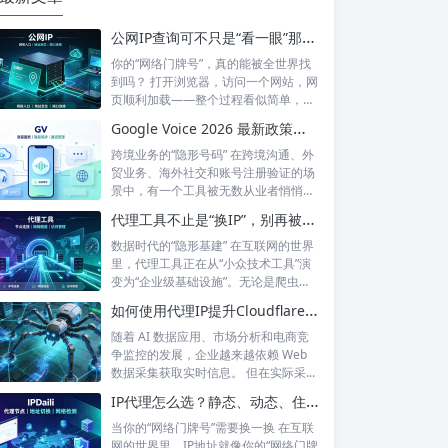
公网IP查询可不只是“看一眼”那么简单！如何保护你的网络身份？
你的“网络门牌号”，真的能被全世界找
到吗？ 打开浏览器，访问一个网站，网
页顺利加载——整个过程看似简单，但
背后...
Google Voice 2026 最新政策解读：付费订阅、Gemini 纪要、实名认证——GV的变与不变
跨境业务的“隐形号码” 在跨境沟通、外
贸业务、海外社交和账号注册验证的场
景中，有一个工具被无数从业者悄悄使
用着...
代理工具不止是“换IP”，别再被“免费代理”骗了
数据时代的“隐形基建” 在互联网的世界
里，代理工具正在从“小众技术工具”演
变为“企业级基础设施”。无论是爬虫
工...
如何使用代理IP提升Cloudflare环境下的数据采集稳定性？
随着 AI 数据应用、市场分析和电商竞
争监控的发展，企业越来越依赖 Web
数据采集获取实时信息。 但在实际采...
IP代理怎么选？静态、动态、住宅、机房——别再傻傻分不清，这篇帮你彻底搞懂
当你的“网络门牌号”需要换一换 在互联
网的世界里，IP地址就像你的“网络门牌