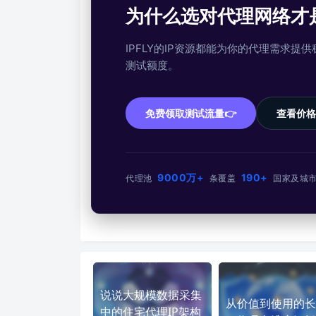
为什么选对代理网络才
IPFLY的IP资源都能为你的代理需求
测试额度。
免费领取测试流量👉
查看价格
9000万+
190+
代理池
条
覆盖
国家及城
说说大规模数据采集
从价值到使用的长
中的住宅代理IP架构