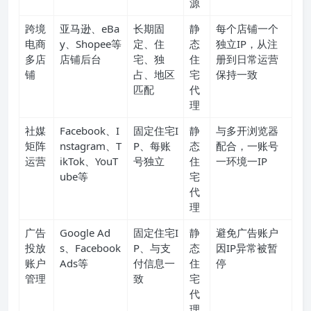
源
跨境
亚马逊、eBa
长期固
静
每个店铺一个
电商
y、Shopee等
定、住
态
独立IP，从注
多店
店铺后台
宅、独
住
册到日常运营
铺
占、地区
宅
保持一致
匹配
代
理
社媒
Facebook、I
固定住宅I
静
与多开浏览器
矩阵
nstagram、T
P、每账
态
配合，一账号
运营
ikTok、YouT
号独立
住
一环境一IP
ube等
宅
代
理
广告
Google Ad
固定住宅I
静
避免广告账户
投放
s、Facebook
P、与支
态
因IP异常被暂
账户
Ads等
付信息一
住
停
管理
致
宅
代
理