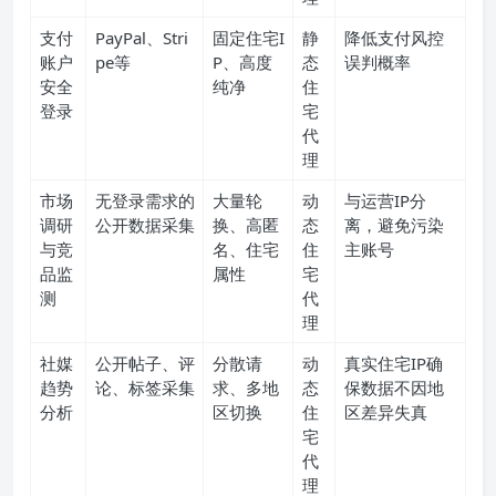
支付
PayPal、Stri
固定住宅I
静
降低支付风控
账户
pe等
P、高度
态
误判概率
安全
纯净
住
登录
宅
代
理
市场
无登录需求的
大量轮
动
与运营IP分
调研
公开数据采集
换、高匿
态
离，避免污染
与竞
名、住宅
住
主账号
品监
属性
宅
测
代
理
社媒
公开帖子、评
分散请
动
真实住宅IP确
趋势
论、标签采集
求、多地
态
保数据不因地
分析
区切换
住
区差异失真
宅
代
理