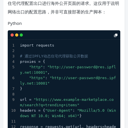
住宅代理配置出口进行海外公开页面的请求。这仅用于说明
网络出口的配置思路，并非可直接部署的生产脚本：
Python
import requests
# 通过IPFLY动态住宅代理获取公开数据
proxies = {
"http"
: 
"http://user-password@res.ipfl
y.net:10001"
,
"https"
: 
"http://user-password@res.ipf
ly.net:10001"
}
url = 
"https://www.example-marketplace.co
m/search?q=trending+items"
headers = {
"User-Agent"
: 
"Mozilla/5.0 (Win
dows NT 10.0; Win64; x64)"
}
response = requests.get(url, headers=heade