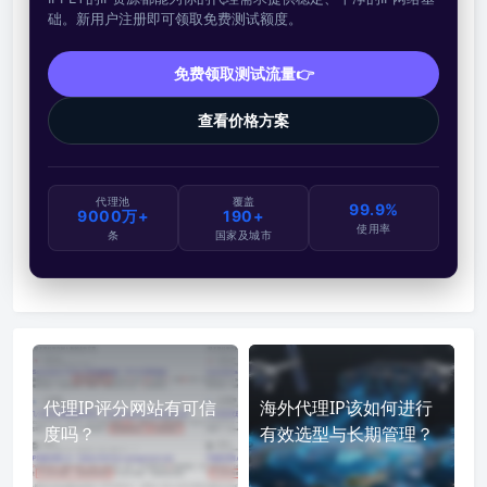
础。新用户注册即可领取免费测试额度。
免费领取测试流量👉
查看价格方案
代理池
覆盖
99.9%
9000万+
190+
使用率
条
国家及城市
代理IP评分网站有可信
海外代理IP该如何进行
度吗？
有效选型与长期管理？