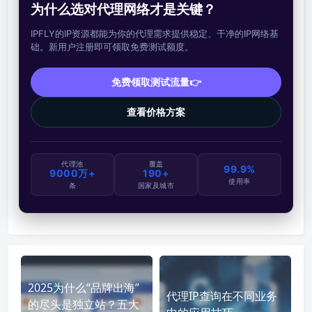
为什么选对代理网络才是关键？
IPFLY的IP资源都能为你的代理需求提供稳定、干净的IP网络基
础。新用户注册即可领取免费测试额度。
免费领取测试流量👉
查看价格方案
代理池
覆盖
99.9%
9000万+
190+
使用率
条
国家及城市
2025为什么“品牌出海”
代理IP查询在不同业务
的尽头是独立站？五大