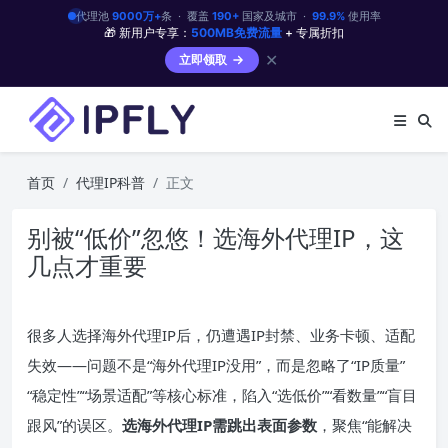
代理池
9000万+
条 · 覆盖
190+
国家及城市 ·
99.9%
使用率
🎁 新用户专享：
500MB免费流量
+ 专属折扣
✕
立即领取
首页
代理IP科普
正文
别被“低价”忽悠！选海外代理IP，这
几点才重要
很多人选择海外代理IP后，仍遭遇IP封禁、业务卡顿、适配
失效——问题不是“海外代理IP没用”，而是忽略了“IP质量”
“稳定性”“场景适配”等核心标准，陷入“选低价”“看数量”“盲目
跟风”的误区。
选海外代理IP需跳出表面参数
，聚焦“能解决