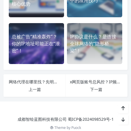
中的应用技巧
核心优势
总被广告“精准轰炸”？
IP协议是什么？是连接
你的IP地址可能正在“泄
全球网络的“隐形桥
密”！
梁”！
网络代理在哪里找？先明确需求，再选对渠道
x网页版账号总风控？IP频繁变动是隐形风险
上一篇
下一篇
成都智绘蓝图科技有限公司
蜀ICP备2024098529号-1
Theme by
Puock