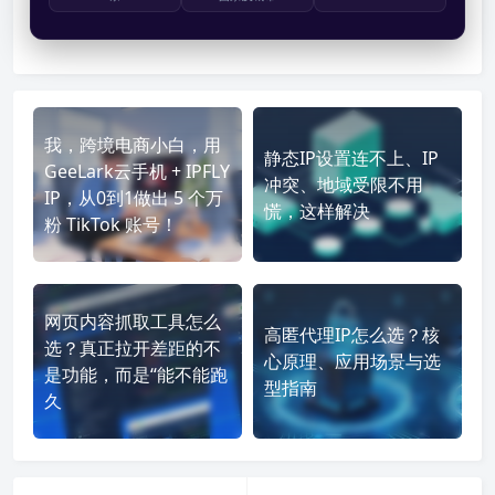
我，跨境电商小白，用
静态IP设置连不上、IP
GeeLark云手机 + IPFLY
冲突、地域受限不用
IP，从0到1做出 5 个万
慌，这样解决
粉 TikTok 账号！
网页内容抓取工具怎么
高匿代理IP怎么选？核
选？真正拉开差距的不
心原理、应用场景与选
是功能，而是“能不能跑
型指南
久