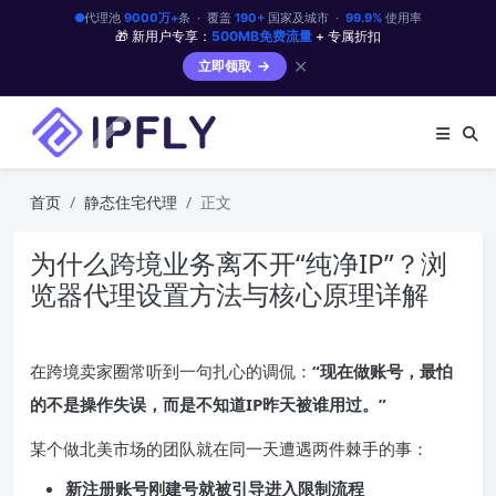
代理池
9000万+
条 · 覆盖
190+
国家及城市 ·
99.9%
使用率
🎁 新用户专享：
500MB免费流量
+ 专属折扣
✕
立即领取
首页
静态住宅代理
正文
为什么跨境业务离不开“纯净IP”？浏
览器代理设置方法与核心原理详解
在跨境卖家圈常听到一句扎心的调侃：
“现在做账号，最怕
的不是操作失误，而是不知道IP昨天被谁用过。”
某个做北美市场的团队就在同一天遭遇两件棘手的事：
新注册账号刚建号就被引导进入限制流程