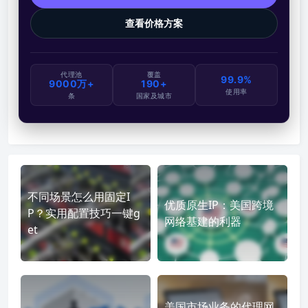
查看价格方案
代理池
覆盖
99.9%
9000万+
190+
使用率
条
国家及城市
不同场景怎么用固定I
优质原生IP：美国跨境
P？实用配置技巧一键g
网络基建的利器
et
美国市场业务的代理网