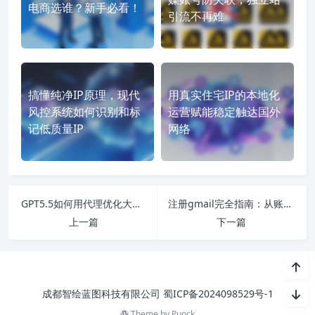
电商选谁？新手必看！
引流不再难
搞懂纯净IP原理，现代
用真实住宅IP的本地化
风控系统如何识别和标
运营赋能稳定触达国外
记低质量IP
网络
GPT5.5如何用代理优化大规模数据采集与SEO验证
注册gmail完全指南：从账号准备到安全设置一步到位
上一篇
下一篇
成都智绘蓝图科技有限公司
蜀ICP备2024098529号-1
Theme by
Puock