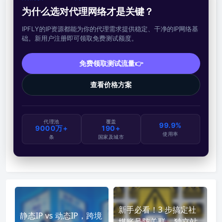
为什么选对代理网络才是关键？
IPFLY的IP资源都能为你的代理需求提供稳定、干净的IP网络基
础。新用户注册即可领取免费测试额度。
免费领取测试流量👉
查看价格方案
代理池
覆盖
99.9%
9000万+
190+
使用率
条
国家及城市
新手必看！3 步搞定社
静态IP vs 动态IP，跨境
媒账号防关联，独立站