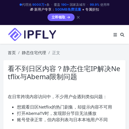
代理池
9000万+
条 · 覆盖
190+
国家及城市 ·
99.9%
使用率
🎁 新用户专享：
500MB免费流量
+ 专属折扣
✕
立即领取
首页
静态住宅代理
正文
看不到日区内容？静态住宅IP解决Ne
tflix与Abema限制问题
在日常跨境内容访问中，不少用户会遇到类似问题：
想观看日区Netflix的热门剧集，却提示内容不可用
打开AbemaTV时，发现部分节目无法播放
账号登录正常，但内容列表与日本本地用户不同