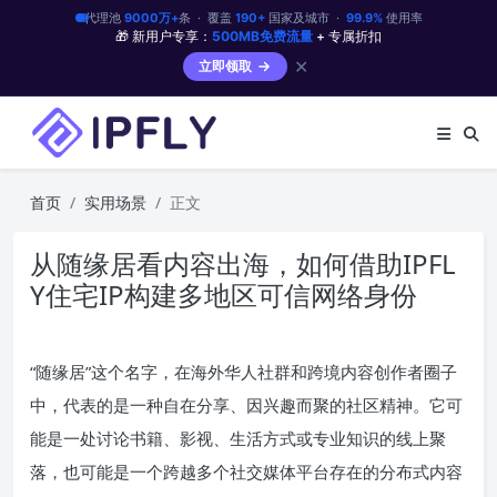
代理池
9000万+
条 · 覆盖
190+
国家及城市 ·
99.9%
使用率
🎁 新用户专享：
500MB免费流量
+ 专属折扣
✕
立即领取
首页
实用场景
正文
从随缘居看内容出海，如何借助IPFL
Y住宅IP构建多地区可信网络身份
“随缘居”这个名字，在海外华人社群和跨境内容创作者圈子
中，代表的是一种自在分享、因兴趣而聚的社区精神。它可
能是一处讨论书籍、影视、生活方式或专业知识的线上聚
落，也可能是一个跨越多个社交媒体平台存在的分布式内容