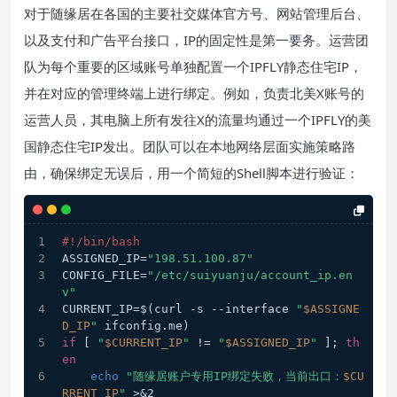
对于随缘居在各国的主要社交媒体官方号、网站管理后台、
以及支付和广告平台接口，IP的固定性是第一要务。运营团
队为每个重要的区域账号单独配置一个IPFLY静态住宅IP，
并在对应的管理终端上进行绑定。例如，负责北美X账号的
运营人员，其电脑上所有发往X的流量均通过一个IPFLY的美
国静态住宅IP发出。团队可以在本地网络层面实施策略路
由，确保绑定无误后，用一个简短的Shell脚本进行验证：
#!/bin/bash
ASSIGNED_IP=
"198.51.100.87"
CONFIG_FILE=
"/etc/suiyuanju/account_ip.en
v"
CURRENT_IP=$(curl -s --interface 
"
$ASSIGNE
D_IP
"
 ifconfig.me)
if
 [ 
"
$CURRENT_IP
"
 != 
"
$ASSIGNED_IP
"
 ]; 
th
en
echo
"随缘居账户专用IP绑定失败，当前出口：
$CU
RRENT_IP
"
 >&2