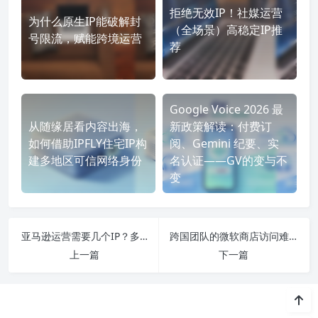
拒绝无效IP！社媒运营
为什么原生IP能破解封
（全场景）高稳定IP推
号限流，赋能跨境运营
荐
Google Voice 2026 最
从随缘居看内容出海，
新政策解读：付费订
如何借助IPFLY住宅IP构
阅、Gemini 纪要、实
建多地区可信网络身份
名认证——GV的变与不
变
亚马逊运营需要几个IP？多店铺IP隔离的3种方案
跨国团队的微软商店访问难题，利用IPFLY住宅IP实现稳定连接
上一篇
下一篇