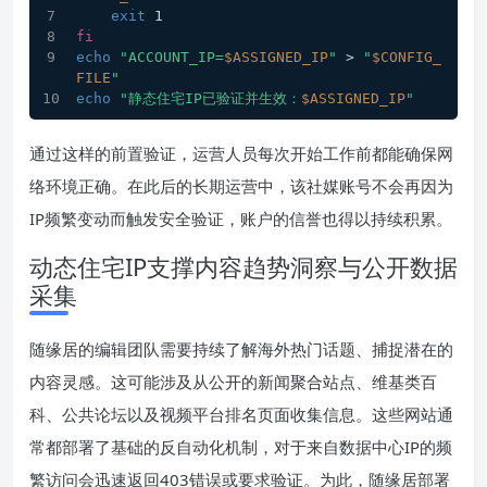
exit
 1
fi
echo
"ACCOUNT_IP=
$ASSIGNED_IP
"
 > 
"
$CONFIG_
FILE
"
echo
"静态住宅IP已验证并生效：
$ASSIGNED_IP
"
通过这样的前置验证，运营人员每次开始工作前都能确保网
络环境正确。在此后的长期运营中，该社媒账号不会再因为
IP频繁变动而触发安全验证，账户的信誉也得以持续积累。
动态住宅IP支撑内容趋势洞察与公开数据
采集
随缘居的编辑团队需要持续了解海外热门话题、捕捉潜在的
内容灵感。这可能涉及从公开的新闻聚合站点、维基类百
科、公共论坛以及视频平台排名页面收集信息。这些网站通
常都部署了基础的反自动化机制，对于来自数据中心IP的频
繁访问会迅速返回403错误或要求验证。为此，随缘居部署