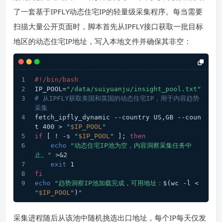
了一套基于IPFLY动态住宅IP的轻量级采集程序。每当需要
扫描大量公开页面时，脚本首先从IPFLY接口获取一批目标
地区的动态住宅IP地址，写入本地文件并确保其非空：
#!/bin/bash
IP_POOL=
"/data/suiyuanju/insight_pool.txt"
# 从IPFLY获取美国和英国的动态住宅IP，用于内容趋势
采集
fetch_ipfly_dynamic --country US,GB --coun
t 400 > 
"
$IP_POOL
"
if
 [ ! -s 
"
$IP_POOL
"
 ]; 
then
echo
"动态住宅IP池为空，内容洞察采集任务中
止。"
 >&2
exit
 1
fi
echo
"趋势洞察IP池加载完成，可用地址：
$(wc -l < 
"
$IP_POOL
"
)
"
采集进程随后从该池中随机挑选出口地址，每个IP每天仅发