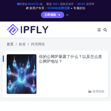
代理池
9000万+
条 · 覆盖
190+
国家及城市 ·
99.9%
使用率
🎁 新用户专享：
500MB免费流量
+ 专属折扣
✕
立即领取
首页
标签
跨境网络
你的公网IP暴露了什么？以及怎么查
公网IP地址？
使用指南