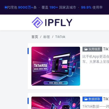
代理池
9000万+
条 · 覆盖
190+
国家及城市 ·
99.9%
使用率
首页
标签
TikTok
T
实用场景
比手机App更适合
车。大屏幕上呈
Ti
数据抓取
TikTok数据—