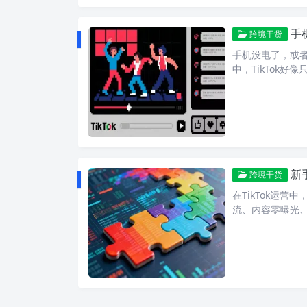
手
跨境干货
手机没电了，或者
中，TikTok好
新
跨境干货
在TikTok运
流、内容零曝光