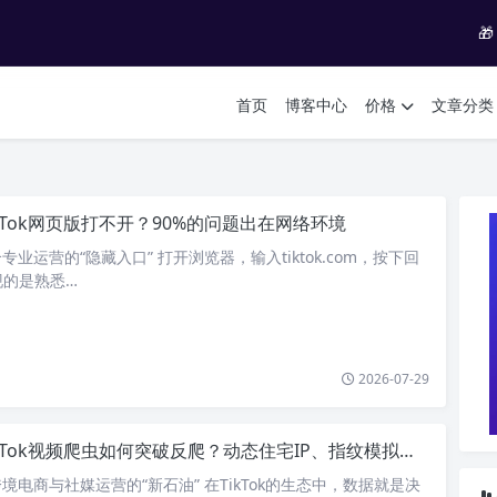

首页
博客中心
价格
文章分类
ikTok网页版打不开？90%的问题出在网络环境
专业运营的“隐藏入口” 打开浏览器，输入tiktok.com，按下回
现的是熟悉…
2026-07-29
kTok视频爬虫如何突破反爬？动态住宅IP、指纹模拟与代理池怎么选？
—跨境电商与社媒运营的“新石油” 在TikTok的生态中，数据就是决