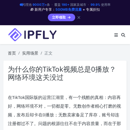
代理池
9000万+
条 · 覆盖
190+
国家及城市 ·
99.9%
使用率
🎁 新用户专享：
500MB免费流量
+ 专属折扣
✕
立即领取
首页
实用场景
正文
为什么你的TikTok视频总是0播放？
网络环境这关没过
在TikTok国际版的运营江湖里，有一个残酷的真相：内容再
好，网络环境不对，一切都是零。无数创作者精心打磨的视
频，发布后却卡在0播放；无数卖家备足了库存，账号却连
注册都过不了。问题的根源往往不在于内容质量，而在于那