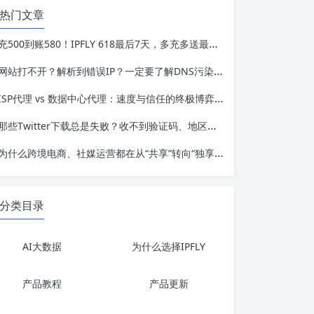
热门文章
充500到账580！IPFLY 618最后7天，多充多送最高送24%
网站打不开？解析到错误IP？一定要了解DNS污染与DNS泄露的根本区别与应对
ISP代理 vs 数据中心代理：速度与信任的终极博弈，跨境业务该怎么选？
那些Twitter下载总是失败？收不到验证码、地区不可用的根本原因
为什么跨境电商、社媒运营都在从“共享”转向“独享”？静态住宅IP代理深度解析
分类目录
AI大数据
为什么选择IPFLY
产品教程
产品更新