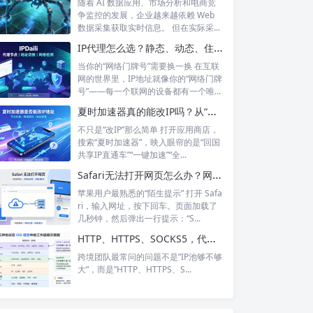
随着 AI 数据应用、市场分析和电商竞
争监控的发展，企业越来越依赖 Web
数据采集获取实时信息。 但在实际采...
IP代理怎么选？静态、动态、住宅、机房——别再傻傻分不清，这篇帮你彻底搞懂
当你的“网络门牌号”需要换一换 在互联
网的世界里，IP地址就像你的“网络门牌
号”——每一个联网的设备都有一个唯...
夏时加速器真的能改IP吗？从“换IP”到“回国加速”，功能边界在哪里？
不只是“改IP”那么简单 打开应用商店，
搜索“夏时加速器”，映入眼帘的是“回国
共享IP直通车”“一键加速”“全...
Safari无法打开网页怎么办？网络正常却打不开？6个步骤帮你彻底搞定
苹果用户最熟悉的“陌生提示” 打开 Safa
ri，输入网址，按下回车。页面加载了
几秒钟，然后弹出一行提示：“S...
HTTP、HTTPS、SOCKS5，代理IP的三种协议到底怎么选？
跨境团队最常问的问题不是”IP池够不够
大”，而是”HTTP、HTTPS、S...