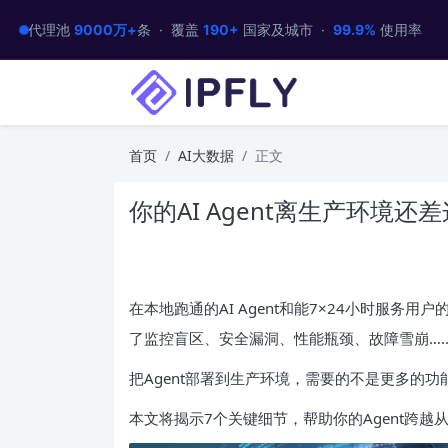
代理池
9000万+
条 · 覆盖
190+
国家及城市 ·
99.9%
使用率
首页
AI大数据
正文
你的AI Agent离生产环境还
在本地跑通的AI Agent和能7×24小时服
了监控盲区、安全漏洞、性能瓶颈、故障雪崩……
把Agent部署到生产环境，需要的不是更多的
本文将揭示7个关键细节，帮助你的Agent跨越从De