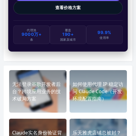
查看价格方案
代理池
覆盖
99.9%
9000万+
190+
使用率
条
国家及城市
无法登录谷歌开发者后
如何使用代理 IP 稳定访
台？跨境应用业务的技
问 Claude Code（开发
术破局方案
环境配置指南）
Claude实名身份验证背
乐天雅虎店铺总被封？