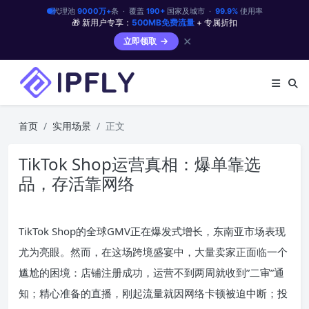
代理池
9000万+
条 · 覆盖
190+
国家及城市 ·
99.9%
使用率
🎁 新用户专享：
500MB免费流量
+ 专属折扣
✕
立即领取
首页
实用场景
正文
TikTok Shop运营真相：爆单靠选
品，存活靠网络
TikTok Shop的全球GMV正在爆发式增长，东南亚市场表现
尤为亮眼。然而，在这场跨境盛宴中，大量卖家正面临一个
尴尬的困境：店铺注册成功，运营不到两周就收到”二审”通
知；精心准备的直播，刚起流量就因网络卡顿被迫中断；投