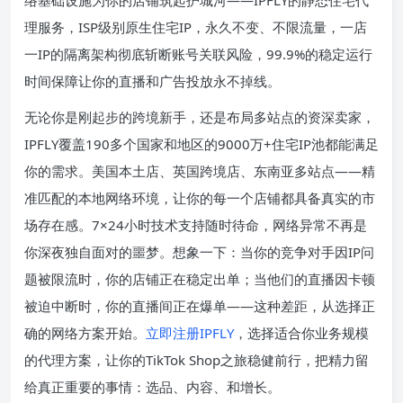
络基础设施为你的店铺筑起护城河——IPFLY的静态住宅代
理服务，ISP级别原生住宅IP，永久不变、不限流量，一店
一IP的隔离架构彻底斩断账号关联风险，99.9%的稳定运行
时间保障让你的直播和广告投放永不掉线。
无论你是刚起步的跨境新手，还是布局多站点的资深卖家，
IPFLY覆盖190多个国家和地区的9000万+住宅IP池都能满足
你的需求。美国本土店、英国跨境店、东南亚多站点——精
准匹配的本地网络环境，让你的每一个店铺都具备真实的市
场存在感。7×24小时技术支持随时待命，网络异常不再是
你深夜独自面对的噩梦。想象一下：当你的竞争对手因IP问
题被限流时，你的店铺正在稳定出单；当他们的直播因卡顿
被迫中断时，你的直播间正在爆单——这种差距，从选择正
确的网络方案开始。
立即注册IPFLY
，选择适合你业务规模
的代理方案，让你的TikTok Shop之旅稳健前行，把精力留
给真正重要的事情：选品、内容、和增长。