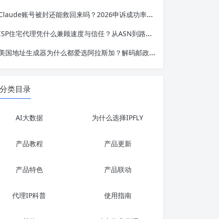
Claude账号被封还能救回来吗？2026申诉成功率3.3%，但这类情况还有希望
ISP住宅代理凭什么兼顾速度与信任？从ASN到路由，一篇讲透“性能怪兽”的底层逻辑
美国地址生成器为什么都爱选阿拉斯加？解码邮政编码99501背后的开发测试逻辑
分类目录
AI大数据
为什么选择IPFLY
产品教程
产品更新
产品特色
产品联动
代理IP科普
使用指南