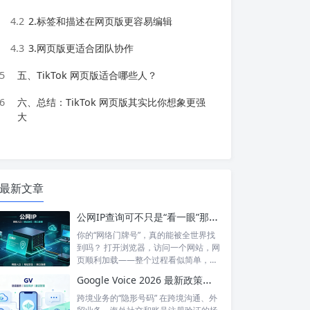
4.2
2.标签和描述在网页版更容易编辑
4.3
3.网页版更适合团队协作
5
五、TikTok 网页版适合哪些人？
6
六、总结：TikTok 网页版其实比你想象更强
大
最新文章
公网IP查询可不只是“看一眼”那么简单！如何保护你的网络身份？
你的“网络门牌号”，真的能被全世界找
到吗？ 打开浏览器，访问一个网站，网
页顺利加载——整个过程看似简单，但
背后...
Google Voice 2026 最新政策解读：付费订阅、Gemini 纪要、实名认证——GV的变与不变
跨境业务的“隐形号码” 在跨境沟通、外