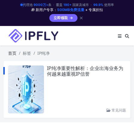
代理池
9000万+
条 · 覆盖
190+
国家及城市 ·
99.9%
使用率
🎁 新用户专享：
500MB免费流量
+ 专属折扣
✕
立即领取
首页
标签
IP纯净
IP纯净重要性解析：企业出海业务为
何越来越重视IP信誉
常见问题