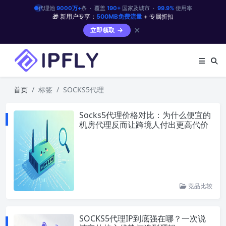
代理池
9000万+
条 · 覆盖
190+
国家及城市 ·
99.9%
使用率
🎁 新用户专享：
500MB免费流量
+ 专属折扣
✕
立即领取
首页
标签
SOCKS5代理
Socks5代理价格对比：为什么便宜的
机房代理反而让跨境人付出更高代价
竞品比较
SOCKS5代理IP到底强在哪？一次说