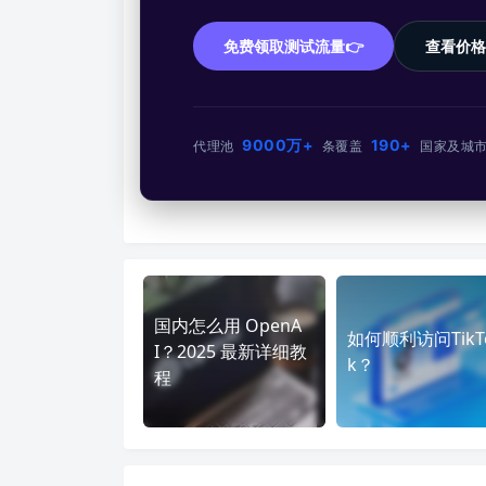
免费领取测试流量👉
查看价格
9000万+
190+
代理池
条
覆盖
国家及城
国内怎么用 OpenA
如何顺利访问TikT
I？2025 最新详细教
k？
程