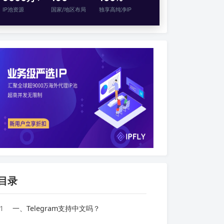
IP池资源
国家/地区布局
独享高纯净IP
目录
1
一、Telegram支持中文吗？