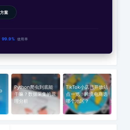
方案
99.9%
市
使用率
Python爬虫到底能
TikTok小店已开放站
o
干嘛？数据采集的原
点一览！跨境电商选
理分析
哪个地区？