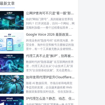
最新文章
公网IP查询可不只是“看一眼”那么简单！如何保护你的网络身份？
你的“网络门牌号”，真的能被全世界找
到吗？ 打开浏览器，访问一个网站，网
页顺利加载——整个过程看似简单，但
背后...
Google Voice 2026 最新政策解读：付费订阅、Gemini 纪要、实名认证——GV的变与不变
跨境业务的“隐形号码” 在跨境沟通、外
贸业务、海外社交和账号注册验证的场
景中，有一个工具被无数从业者悄悄使
用着...
代理工具不止是“换IP”，别再被“免费代理”骗了
数据时代的“隐形基建” 在互联网的世界
里，代理工具正在从“小众技术工具”演
变为“企业级基础设施”。无论是爬虫
工...
如何使用代理IP提升Cloudflare环境下的数据采集稳定性？
随着 AI 数据应用、市场分析和电商竞
争监控的发展，企业越来越依赖 Web
数据采集获取实时信息。 但在实际采...
IP代理怎么选？静态、动态、住宅、机房——别再傻傻分不清，这篇帮你彻底搞懂
当你的“网络门牌号”需要换一换 在互联