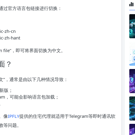
通过官方语言包链接进行切换：
c-zh-cn
c-zh-hant
tion file”，即可将界面切换为中文。
面？
英文”，通常是由以下几种情况导致：
新版；
ram，可能会影响语言包加载；
。
。像
IPFLY
提供的住宅代理就适用于Telegram等即时通讯软
败等问题。