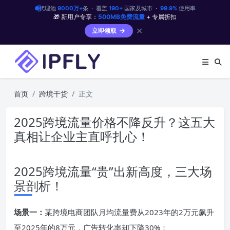
代理池
9000万+
条 · 覆盖
190+
国家及城市 ·
99.9%
使用率
🎁 新用户专享：
500MB免费流量
+ 专属折扣
✕
立即领取
首页
跨境干货
正文
2025跨境流量价格不降反升？这五大
真相让企业主直呼扎心！
2025跨境流量“贵”出新高度，三大场
景剖析！
场景一：
某跨境电商团队月均流量费从2023年的2万元飙升
至2025年的8万元，广告转化率却下降30%；