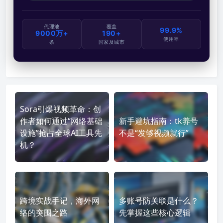
代理池
覆盖
99.9%
9000万+
190+
使用率
条
国家及城市
Sora引爆视频革命：创
作者如何通过“网络基础
新手避坑指南：tk养号
设施”抢占全球AI工具先
不是“发够视频就行”
机？
跨境实战手记，海外网
多账号防关联是什么？
络的突围之路
先掌握这些核心逻辑