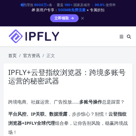
代理池
9000万+
条 · 覆盖
190+
国家及城市 ·
99.9%
使用率
🎁 新用户专享：
500MB免费流量
+ 专属折扣
✕
立即领取
首页
官方资讯
正文
IPFLY+云登指纹浏览器：跨境多账号
运营的秘密武器
跨境电商、社媒运营、广告投放……
多账号操作
总是踩雷？
平台风控、IP关联、数据泄露
，步步惊心？别慌！
云登指纹
浏览器+IPFLY全球代理
组合拳，让你告别风险，稳赢跨境战
场！