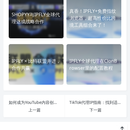
真香！IPFLY+免费指纹
SHOPYY与IPFLY全球代
浏览器，超高性价比跨
理达成战略合作
境工具组合来了！
IPFLY × 比特联盟并进，
IPFLY全球代理在ClonB
合作共赢
rowser里的配置教程
如何成为YouTube内容创作者
TikTok代理IP指南：找到适合自己的IP
上一篇
下一篇