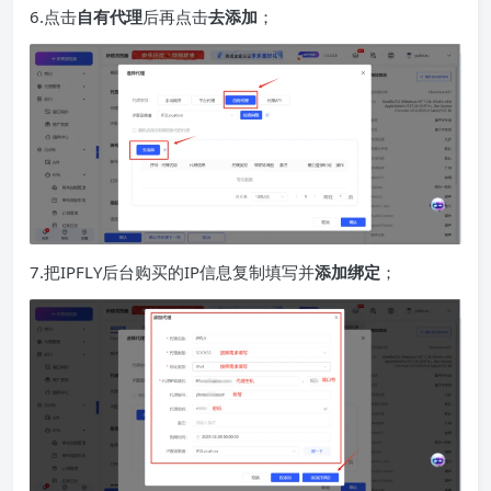
6.点击
自有代理
后再点击
去添加
；
7.把IPFLY后台购买的IP信息复制填写并
添加绑定
；