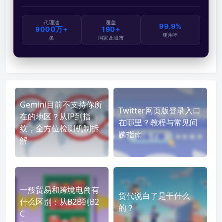
代理池
覆盖
99.9%
9000万+
190+
使用率
条
国家及城市
Gemini目前不支持你所
Twitter网页版登录入口
在的地区？从IP到指
在哪里？教程与常见问
纹，全方位检测机制拆
题指南
解
一般贸易和跨境电商有
货代说白了是干什么
什么区别：从B2B到B2
的？
C