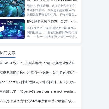
随着 AI 数据应用、市场分析和电商竞
争监控的发展，企业越来越依赖 Web
数据采集获取实时信息。 但在实际采...
IP代理怎么选？静态、动态、住宅、机房——别再傻傻分不清，这篇帮你彻底搞懂
当你的“网络门牌号”需要换一换 在互联
网的世界里，IP地址就像你的“网络门牌
号”——每一个联网的设备都有一个唯...
热门文章
单ISP vs 双ISP，差距在哪里？为什么跨境业务都在从机房IP转向运营商IP？
AI模型训练的核心是“喂”什么数据，别让你的模型“吃”垃圾数据了
ReelShort追剧中断太恼人？地区限制、登录失败、加载卡顿一站式排查
别再乱试了！“OpenAI’s services are not available in your country.”问题根源与访问方案
RAG是什么？为什么2026年所有AI从业者都在谈论它？