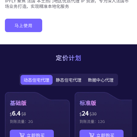
IPFLY 聚焦
法国
本土热门地区优质代理 IP 资源，专为深入
法国
市
场业务打造，实现精准本地化服务
马上使用
定价计划
动态住宅代理
静态住宅代理
数据中心代理
基础版
标准版
6.4
24
$
8
$
30
$
$
到账流量：
2
G
到账流量：
12
G
立即购买
立即购买