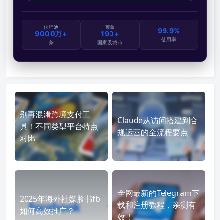
代理池
覆盖
99.9%
9000万+
190+
使用率
条
国家及城市
别再混淆跨境支付工
Claude从访问搭建到合
具！不同类型平台特点
规运营的全流程要点
对比
全网最新的Telegram下
2025年海外社媒脸书fb
载和注册教程，亲测有
如何高效推广？
效！