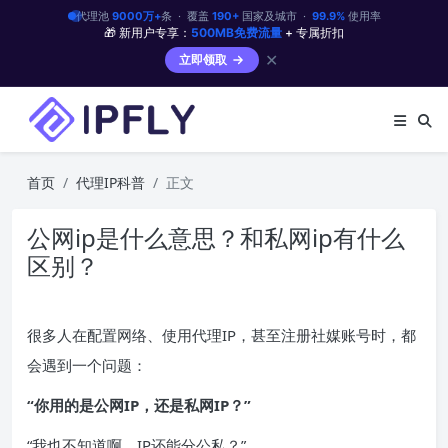
代理池
9000万+
条 · 覆盖
190+
国家及城市 ·
99.9%
使用率
🎁 新用户专享：
500MB免费流量
+ 专属折扣
✕
立即领取
首页
代理IP科普
正文
公网ip是什么意思？和私网ip有什么
区别？
很多人在配置网络、使用代理IP，甚至注册社媒账号时，都
会遇到一个问题：
“你用的是
公网
IP
，还是私网IP？”
“我也不知道啊，IP还能分公私？”