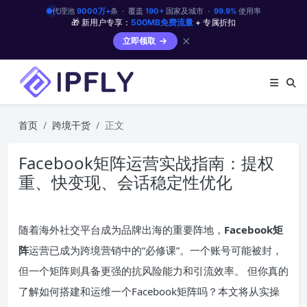
代理池
9000万+
条 · 覆盖
190+
国家及城市 ·
99.9%
使用率
🎁 新用户专享：
500MB免费流量
+ 专属折扣
✕
立即领取
首页
跨境干货
正文
Facebook矩阵运营实战指南：提权
重、快变现、会话稳定性优化
随着海外社交平台成为品牌出海的重要阵地，
Facebook矩
阵
运营已成为跨境营销中的“必修课”。一个账号可能被封，
但一个矩阵则具备更强的抗风险能力和引流效率。 但你真的
了解如何搭建和运维一个Facebook矩阵吗？本文将从实操