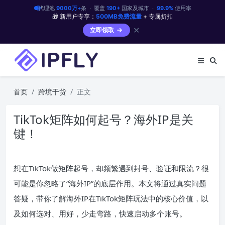
代理池
9000万+
条 · 覆盖
190+
国家及城市 ·
99.9%
使用率
🎁 新用户专享：
500MB免费流量
+ 专属折扣
✕
立即领取
首页
跨境干货
正文
TikTok矩阵如何起号？海外IP是关
键！
想在TikTok做矩阵起号，却频繁遇到封号、验证和限流？很
可能是你忽略了“海外IP”的底层作用。本文将通过真实问题
答疑，带你了解海外IP在TikTok矩阵玩法中的核心价值，以
及如何选对、用好，少走弯路，快速启动多个账号。