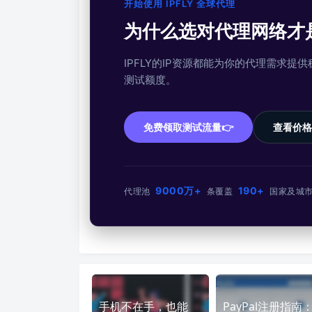
开始使用 IPFLY 全球代理
为什么选对代理网络才
IPFLY的IP资源都能为你的代理需求
测试额度。
免费领取测试流量👉
查看价格
9000万+
190+
代理池
条
覆盖
国家及城
手机不在手，也能
PayPal注册指南