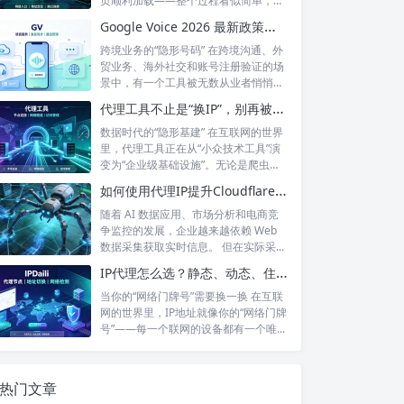
页顺利加载——整个过程看似简单，但
背后...
Google Voice 2026 最新政策解读：付费订阅、Gemini 纪要、实名认证——GV的变与不变
跨境业务的“隐形号码” 在跨境沟通、外
贸业务、海外社交和账号注册验证的场
景中，有一个工具被无数从业者悄悄使
用着...
代理工具不止是“换IP”，别再被“免费代理”骗了
数据时代的“隐形基建” 在互联网的世界
里，代理工具正在从“小众技术工具”演
变为“企业级基础设施”。无论是爬虫
工...
如何使用代理IP提升Cloudflare环境下的数据采集稳定性？
随着 AI 数据应用、市场分析和电商竞
争监控的发展，企业越来越依赖 Web
数据采集获取实时信息。 但在实际采...
IP代理怎么选？静态、动态、住宅、机房——别再傻傻分不清，这篇帮你彻底搞懂
当你的“网络门牌号”需要换一换 在互联
网的世界里，IP地址就像你的“网络门牌
号”——每一个联网的设备都有一个唯...
热门文章