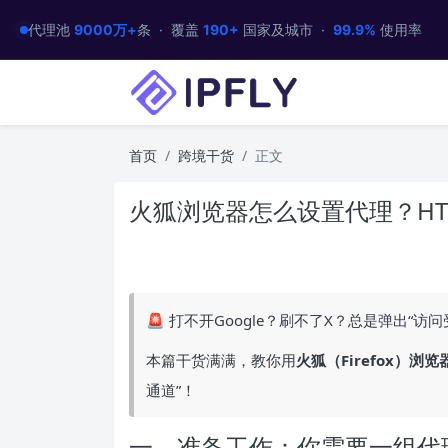
代理池
9000万+
条 · 覆盖
190+
国家及城市 ·
99.9%
使用率
首页
跨境干货
正文
火狐浏览器怎么设置代理？HTT
🚨 打不开Google？刷不了X？总是弹出“
本篇干货满满，教你用
火狐
（
Firefox
）浏览
通道”！
一、准备工作：你需要一组代