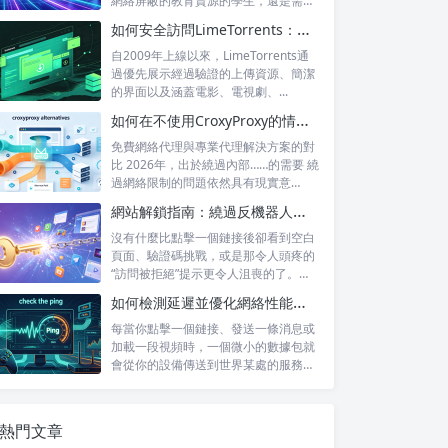
網絡屏蔽的教育資源的學生，還是需要
訪問...
如何安全訪問LimeTorrents：使用家庭代理繞過封鎖
自2009年上線以來，LimeTorrents通
過優先展示經過驗證的上傳資源、簡潔
的界面以及涵蓋電影、電視劇、...
如何在不使用CroxyProxy的情況下解鎖網站：熱門替代方案對比
免費網絡代理與專業代理解決方案的對
比 2026年，出於繞過內部……的需要 繞
過網絡限制的問題依然具有現實意
義。...
網站解鎖指南：繞過反機器人系統並訪問被屏蔽的內容
沒有什麼比點擊一個鏈接後卻看到空白
頁面、驗證碼挑戰，或是那令人頭疼的
“訪問被拒絕”提示更令人沮喪的了。無
論你是...
如何檢測延遲並優化網絡性能，以提升遊戲和直播體驗
每當你點擊一個鏈接、發送一條消息或
加載一段視頻時，一個微小的數據包就
會從你的設備傳送到世界某處的服務器
——然後...
熱門文章