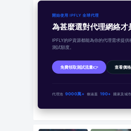
開始使用 IPFLY 全球代理
為甚麼選對代理網絡才
IPFLY的IP資源都能為你的代理需求
測試額度。
免費領取測試流量👉
查看價格
9000萬+
190+
代理池
條
涵蓋
國家及城