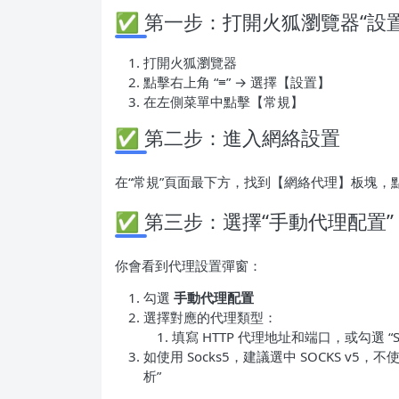
✅ 第一步：打開火狐瀏覽器“設置
打開火狐瀏覽器
點擊右上角 “≡” → 選擇【設置】
在左側菜單中點擊【常規】
✅ 第二步：進入網絡設置
在“常規”頁面最下方，找到【網絡代理】板塊，
✅ 第三步：選擇“手動代理配置”
你會看到代理設置彈窗：
勾選
手動代理配置
選擇對應的代理類型：
填寫 HTTP 代理地址和端口，或勾選 “SO
如使用 Socks5，建議選中 SOCKS v5，不
析”