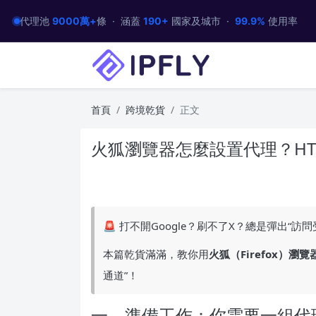
代理池
9000萬+
條 · 涵蓋
190+
國家及城市 ·
99.9%
使用率
首頁
跨境乾貨
正文
火狐瀏覽器怎麼設置代理？HTT
🚨 打不開Google？刷不了X？總是彈出“
本篇乾貨滿滿，教你用
火狐（Firefox）瀏覽
通道”！
一、準備工作：你需要一組代