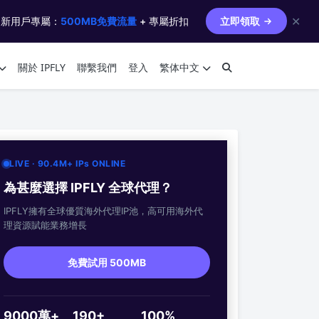
✕
 新用戶專屬：
500MB免費流量
+ 專屬折扣
立即領取
關於 IPFLY
聯繫我們
登入
繁体中文
LIVE · 90.4M+ IPs ONLINE
為甚麼選擇 IPFLY 全球代理？
IPFLY擁有全球優質海外代理IP池，高可用海外代
理資源賦能業務增長
免費試用 500MB
9000萬+
190+
100%