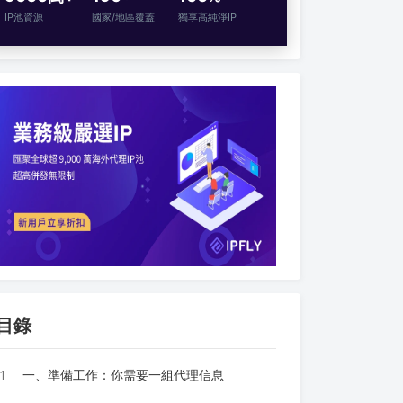
IP池資源
國家/地區覆蓋
獨享高純淨IP
目錄
1
一、準備工作：你需要一組代理信息