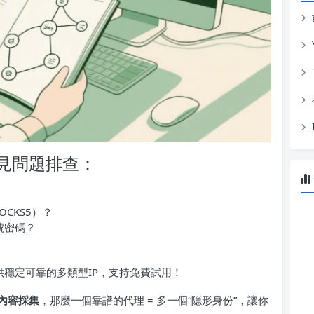
見問題排查：
OCKS5）？
號密碼？
供穩定可靠的多類型IP，支持免費試用！
內容採集
，那麼一個靠譜的代理 = 多一個“隱形身份”，讓你