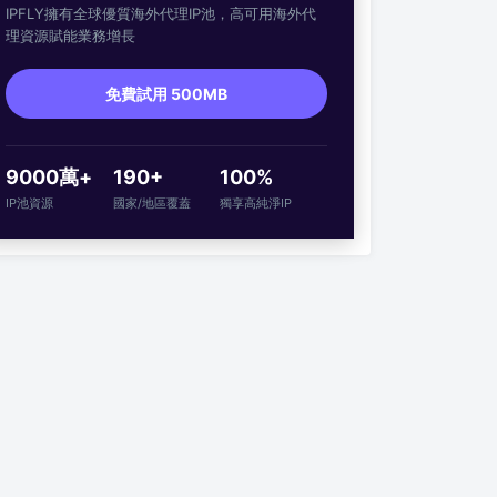
IPFLY擁有全球優質海外代理IP池，高可用海外代
理資源賦能業務增長
免費試用 500MB
9000萬+
190+
100%
IP池資源
國家/地區覆蓋
獨享高純淨IP