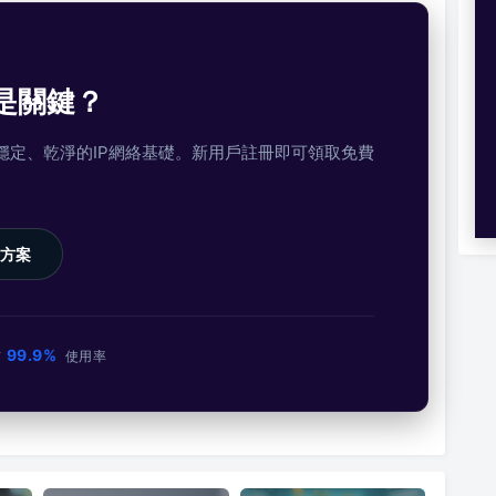
是關鍵？
提供穩定、乾淨的IP網絡基礎。新用戶註冊即可領取免費
方案
99.9%
市
使用率