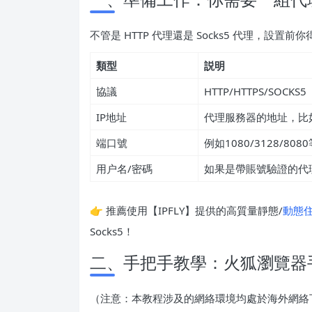
不管是 HTTP 代理還是 Socks5 代理，設置
類型
説明
協議
HTTP/HTTPS/SO
IP地址
代理服務器的地址，比如 10
端口號
例如1080/3128/8080
用户名/密碼
如果是帶賬號驗證的代
👉 推薦使用【IPFLY】提供的高質量靜態/
動態
Socks5！
二、手把手教學：火狐瀏覽器
（注意：本教程涉及的網絡環境均處於海外網絡