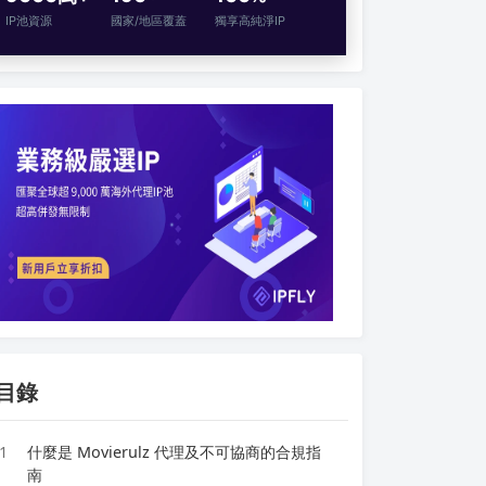
IP池資源
國家/地區覆蓋
獨享高純淨IP
目錄
1
什麼是 Movierulz 代理及不可協商的合規指
南