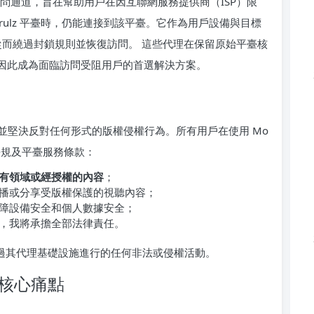
問通道，旨在幫助用戶在因互聯網服務提供商（ISP）限
erulz 平臺時，仍能連接到該平臺。它作為用戶設備與目標
，從而繞過封鎖規則並恢復訪問。 這些代理在保留原始平臺核
，因此成為面臨訪問受阻用戶的首選解決方案。
並堅決反對任何形式的版權侵權行為。所有用戶在使用 Mo
權法規及平臺服務條款：
有領域或經授權的內容
；
播或分享受版權保護的視聽內容；
障設備安全和個人數據安全；
，我將承擔全部法律責任。
持通過其代理基礎設施進行的任何非法或侵權活動。
問的核心痛點