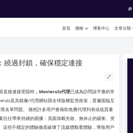

首頁
價格
博客中心
文章分類
指南：繞過封鎖，確保穩定連接
當直接連接受阻時
，Movierulz代理
已成為訪問該平臺的常
erulz及其鏡像/代理網站因全球版權監管政策，普遍面臨互
IP黑名單問題。 雖然許多用戶會藉助免費代理列表或低質量
案往往帶來持續的困擾：頁面加載失敗、無休止的緩衝、突
險。這些不穩定的體驗徹底破壞了流媒體觀看體驗，導致用戶