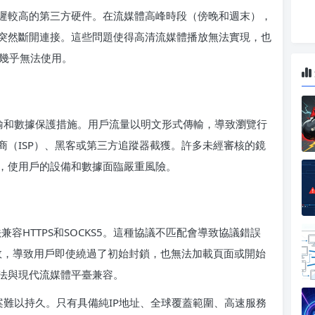
遲較高的第三方硬件。在流媒體高峰時段（傍晚和週末），
突然斷開連接。這些問題使得高清流媒體播放無法實現，也
而言幾乎無法使用。
密傳輸和數據保護措施。用戶流量以明文形式傳輸，導致瀏覽行
商（ISP）、黑客或第三方追蹤器截獲。許多未經審核的鏡
，使用戶的設備和數據面臨嚴重風險。
容HTTPS和SOCKS5。這種協議不匹配會導致協議錯誤
商失敗，導致用戶即使繞過了初始封鎖，也無法加載頁面或開始
法與現代流媒體平臺兼容。
理方案難以持久。只有具備純IP地址、全球覆蓋範圍、高速服務