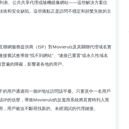
免費代理列表、公共共享代理或隨機鏡像網站——這些解決方案往
技術和安全缺陷。這些痛點正是訪問不穩定和頻繁失敗的主
網服務提供商（ISP）對Movierulz及其關聯代理域名實
連接嘗試會導致“找不到網站”、“連接已重置”或永久性域名
本且最普遍的障礙，影響著各地的用戶。
千的用戶通過同一個IP地址訪問該平臺。只要其中一名用戶
P的信譽，導致Movierulz的反濫用系統將其實時列入黑
使用，用戶被迫不斷尋找新的、未經測試的代理鏈接。