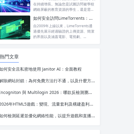
在持續增長。無論您是試圖訪問被學校
網絡屏蔽的教育資源的學生，還是需要
訪問...
如何安全訪問LimeTorrents：使用家庭代理繞過封鎖
自2009年上線以來，LimeTorrents通
過優先展示經過驗證的上傳資源、簡潔
的界面以及涵蓋電影、電視劇、...
熱門文章
如何安全且私密地使用 Janitor AI：全面教程
解除網站封鎖：為何免費方法行不通，以及什麼方法才能真正長期有效
Incogniton 與 Multilogin 2026：哪款反檢測瀏覽器在多賬號管理方面更勝一籌？
2026年HTML5遊戲：變現、流量套利及構建盈利性網絡遊戲業務的完整指南
如何檢測延遲並優化網絡性能，以提升遊戲和直播體驗