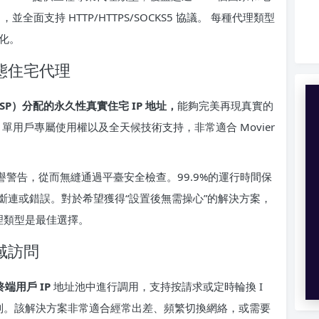
全面支持 HTTP/HTTPS/SOCKS5 協議。 每種代理類型
優化。
態住宅代理
SP）分配的永久性真實住宅 IP 地址，
能夠完美再現真實的
、單用戶專屬使用權以及全天候技術支持，非常適合 Movier
譽警告，從而無縫通過平臺安全檢查。99.9%的運行時間保
斷連或錯誤。對於希望獲得“設置後無需操心”的解決方案，
代理類型是最佳選擇。
域訪問
終端用戶 IP
地址池中進行調用，支持按請求或定時輪換 I
制。該解決方案非常適合經常出差、頻繁切換網絡，或需要