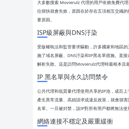
大多數搜索 Movierulz 代理的用戶依賴
往很快就會失效，原因在於存在五項相互交織的
要原因。
ISP級屏蔽與DNS汙染
受版權執法和監管要求驅動，許多國家和地區的互聯
施了域名屏蔽、DNS汙染和IP黑名單措施。直接
解析失敗。這是訪問Movierulz代理時最根
IP 黑名單與永久訪問禁令
公共代理和低質量代理使用共享的IP池，成百上
產生異常流量、高頻請求或違反政策，就會損害該I
名單。一旦被封禁，該IP對所有用戶都將無法
網絡連接不穩定及嚴重緩衝