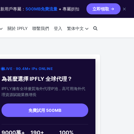
✕
 新用戶專屬：
500MB免費流量
+ 專屬折扣
立即領取
關於 IPFLY
聯繫我們
登入
繁体中文
LIVE · 90.4M+ IPs ONLINE
為甚麼選擇 IPFLY 全球代理？
IPFLY擁有全球優質海外代理IP池，高可用海外代
理資源賦能業務增長
免費試用 500MB
9000萬+
190+
100%