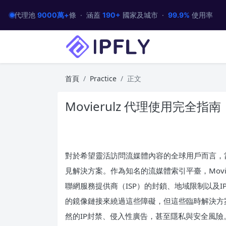
代理池
9000萬+
條 · 涵蓋
190+
國家及城市 ·
99.9%
使用率
首頁
Practice
正文
Movierulz 代理使用完全
對於希望靈活訪問流媒體內容的全球用戶而言，
見解決方案。作為知名的流媒體索引平臺，Movi
聯網服務提供商（ISP）的封鎖、地域限制以及
的鏡像鏈接來繞過這些障礙，但這些臨時解決方
然的IP封禁、侵入性廣告，甚至隱私與安全風