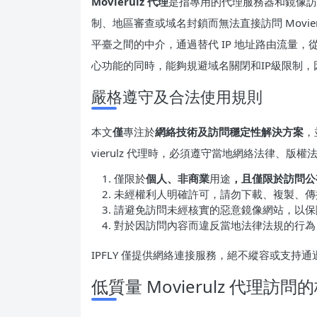
Movierulz 代理
是指專用的代理服務器和鏡像訪
制、地區審查或域名封鎖而無法直接訪問 Movi
平臺之間的中介，通過替代 IP 地址路由流量
心功能的同時，能夠規避域名關閉和IP級限制
嚴格遵守及合法使用規則
本文
僅
專注於
網絡技術及訪問穩定性解決方案
，
vierulz 代理時，必須遵守當地網絡法律、版
僅限於
個人、非商業
用途
，且僅限於訪問公
未經權利人明確許可，請勿下載、複製、傳
請避免訪問未經核實的惡意鏡像網站，以保
對於因訪問內容而違反當地法律法規的行為
IPFLY 僅提供網絡連接服務，絕不縱容或支
低質量 Movierulz 代理訪