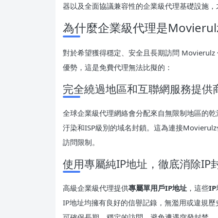
器以及全面協議兼容性的企業級代理基礎設施，
為什麼企業級代理是Movier
對於希望獲得穩定、安全且長期訪問 Movier
優勢，這是免費代理無法比擬的：
完全繞過地區和互聯網服務提供
全球企業級代理網絡會分配來自無限制地區的乾淨
汙染和ISP級別的域名封鎖。這為連接Movie
訪問限制。
使用專屬純IP地址，徹底消除IP
高級企業級代理提供
專屬單用戶IP地址
，這些
IP
IP地址均擁有良好的信譽記錄，無濫用或違規
可確保長期、穩定的訪問，避免遭遇突發封禁。