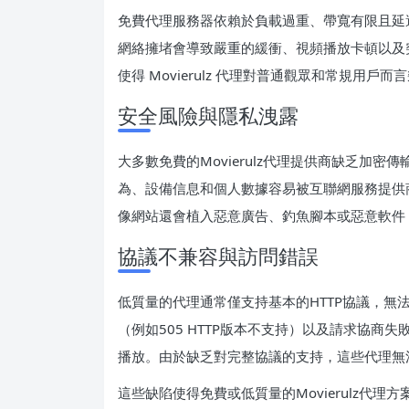
免費代理服務器依賴於負載過重、帶寬有限且延
網絡擁堵會導致嚴重的緩衝、視頻播放卡頓以及
使得 Movierulz 代理對普通觀眾和常規用戶
安全風險與隱私洩露
大多數免費的Movierulz代理提供商缺乏加
為、設備信息和個人數據容易被互聯網服務提供
像網站還會植入惡意廣告、釣魚腳本或惡意軟件
協議不兼容與訪問錯誤
低質量的代理通常僅支持基本的HTTP協議，無法兼
（例如505 HTTP版本不支持）以及請求協
播放。由於缺乏對完整協議的支持，這些代理無
這些缺陷使得免費或低質量的Movierulz代