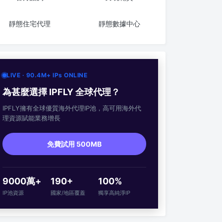
靜態住宅代理
靜態數據中心
LIVE · 90.4M+ IPs ONLINE
為甚麼選擇 IPFLY 全球代理？
IPFLY擁有全球優質海外代理IP池，高可用海外代
理資源賦能業務增長
免費試用 500MB
9000萬+
190+
100%
IP池資源
國家/地區覆蓋
獨享高純淨IP