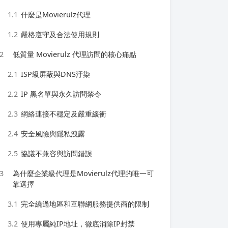
1.1
什麼是Movierulz代理
1.2
嚴格遵守及合法使用規則
2
低質量 Movierulz 代理訪問的核心痛點
2.1
ISP級屏蔽與DNS汙染
2.2
IP 黑名單與永久訪問禁令
2.3
網絡連接不穩定及嚴重緩衝
2.4
安全風險與隱私洩露
2.5
協議不兼容與訪問錯誤
3
為什麼企業級代理是Movierulz代理的唯一可
靠選擇
3.1
完全繞過地區和互聯網服務提供商的限制
3.2
使用專屬純IP地址，徹底消除IP封禁