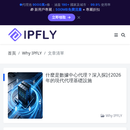
代理池
9000萬+
條 · 涵蓋
190+
國家及城市 ·
99.9%
使用率
🎁 新用戶專屬：
500MB免費流量
+ 專屬折扣
✕
立即領取
首頁
Why IPFLY
文章清單
什麼是數據中心代理？深入探討2026
年的現代代理基礎設施
Why IPFLY