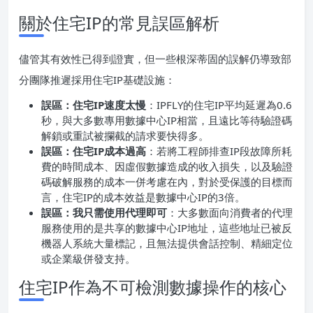
關於住宅IP的常見誤區解析
儘管其有效性已得到證實，但一些根深蒂固的誤解仍導致部
分團隊推遲採用住宅IP基礎設施：
誤區：住宅IP速度太慢
：IPFLY的住宅IP平均延遲為0.6
秒，與大多數專用數據中心IP相當，且遠比等待驗證碼
解鎖或重試被攔截的請求要快得多。
誤區：住宅IP成本過高
：若將工程師排查IP段故障所耗
費的時間成本、因虛假數據造成的收入損失，以及驗證
碼破解服務的成本一併考慮在內，對於受保護的目標而
言，住宅IP的成本效益是數據中心IP的3倍。
誤區：我只需使用代理即可
：大多數面向消費者的代理
服務使用的是共享的數據中心IP地址，這些地址已被反
機器人系統大量標記，且無法提供會話控制、精細定位
或企業級併發支持。
住宅IP作為不可檢測數據操作的核心