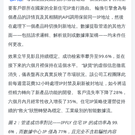
要客戶群所在國家的全新住宅IP進行路由。 輪換引擎會為每
個產品的詳情頁及其相關的API調用保留同一IP地址，然後
在處理下一個產品時切換到新地址。數據提取管道的其他方
面——包括請求邏輯、解析規則或數據庫架構——均未作任
何更改。
效果立竿見影且持續穩定。成功檢索率攀升至99.6%，並在
接下來的六個月裡保持在這個水平。 “缺貨”的虛假信息徹底
消失，儀表盤再次真實反映了市場狀況。該公司工程團隊此
前每週需花費32小時處理IP封禁及刷新被封地址，如今將這
些精力轉向了新產品功能的開發。 客戶流失率下降了28%，
六個月內月經常性收入增長了35%。住宅IP策略使運營從持
續的“救火”狀態轉變為穩定、工業級別的智能數據流。
圖 2：管道成功率對比——IPFLY 住宅 IP 的成功率為 99.
6%，而數據中心 IP 僅為 71%，且完全不含欺騙性內容