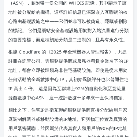
（ASN），並附帶一份公開的 WHOIS 記錄，其中顯示了該
地址被分配給的機構。這些詳細信息已深深嵌入互聯網的核
心路由基礎設施之中——它們並非可以被偽造、隱藏或刪除
的標記。 它們是網站安全基礎設施用於對入站流量進行分類
的首要指標，而這種初始分類是二進制的，且具有永久性。
根據 Cloudflare 的《2025 年全球機器人管理報告》，凡是
註冊在託管公司、雲服務提供商或服務器租賃企業名下的 IP
地址，都會立即被歸類為非住宅基礎設施。即使是從未用於
任何活動的全新數據中心 IP，其初始風險評分也比普通住宅
IP 高出 4 倍。 這是因為互聯網上92%的自動化和惡意流量
源自數據中心ASN，這一統計數據十多年來一直保持穩定。
相比之下，住宅IP是指互聯網服務提供商直接分配給用戶家
庭調制解調器或移動設備的IP地址。它與物理位置及真實的
用戶緊密關聯，並因屬於代表真實人類用戶的90%的IP地址