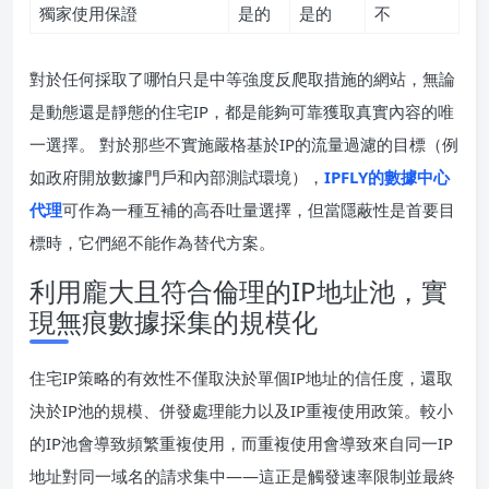
獨家使用保證
是的
是的
不
對於任何採取了哪怕只是中等強度反爬取措施的網站，無論
是動態還是靜態的住宅IP，都是能夠可靠獲取真實內容的唯
一選擇。 對於那些不實施嚴格基於IP的流量過濾的目標（例
如政府開放數據門戶和內部測試環境），
IPFLY的數據中心
代理
可作為一種互補的高吞吐量選擇，但當隱蔽性是首要目
標時，它們絕不能作為替代方案。
利用龐大且符合倫理的IP地址池，實
現無痕數據採集的規模化
住宅IP策略的有效性不僅取決於單個IP地址的信任度，還取
決於IP池的規模、併發處理能力以及IP重複使用政策。較小
的IP池會導致頻繁重複使用，而重複使用會導致來自同一IP
地址對同一域名的請求集中——這正是觸發速率限制並最終