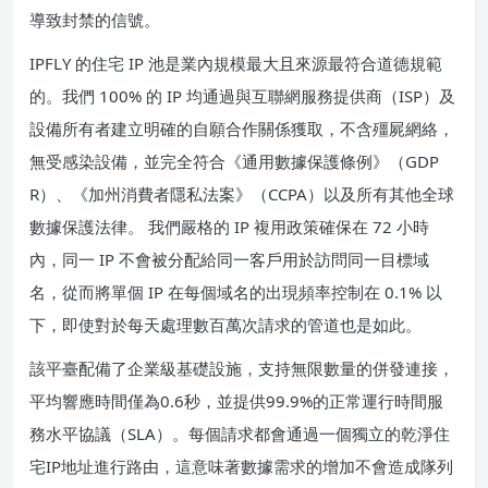
導致封禁的信號。
IPFLY 的住宅 IP 池是業內規模最大且來源最符合道德規範
的。我們 100% 的 IP 均通過與互聯網服務提供商（ISP）及
設備所有者建立明確的自願合作關係獲取，不含殭屍網絡，
無受感染設備，並完全符合《通用數據保護條例》（GDP
R）、《加州消費者隱私法案》（CCPA）以及所有其他全球
數據保護法律。 我們嚴格的 IP 複用政策確保在 72 小時
內，同一 IP 不會被分配給同一客戶用於訪問同一目標域
名，從而將單個 IP 在每個域名的出現頻率控制在 0.1% 以
下，即使對於每天處理數百萬次請求的管道也是如此。
該平臺配備了企業級基礎設施，支持無限數量的併發連接，
平均響應時間僅為0.6秒，並提供99.9%的正常運行時間服
務水平協議（SLA）。每個請求都會通過一個獨立的乾淨住
宅IP地址進行路由，這意味著數據需求的增加不會造成隊列