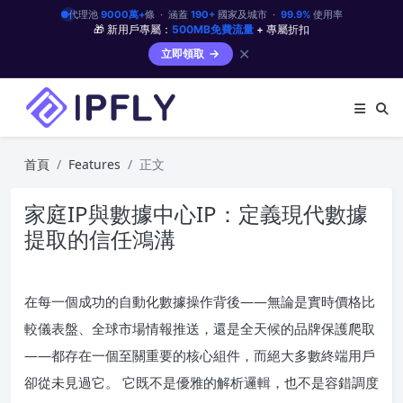
代理池
9000萬+
條 · 涵蓋
190+
國家及城市 ·
99.9%
使用率
🎁 新用戶專屬：
500MB免費流量
+ 專屬折扣
✕
立即領取
首頁
Features
正文
家庭IP與數據中心IP：定義現代數據
提取的信任鴻溝
在每一個成功的自動化數據操作背後——無論是實時價格比
較儀表盤、全球市場情報推送，還是全天候的品牌保護爬取
——都存在一個至關重要的核心組件，而絕大多數終端用戶
卻從未見過它。 它既不是優雅的解析邏輯，也不是容錯調度