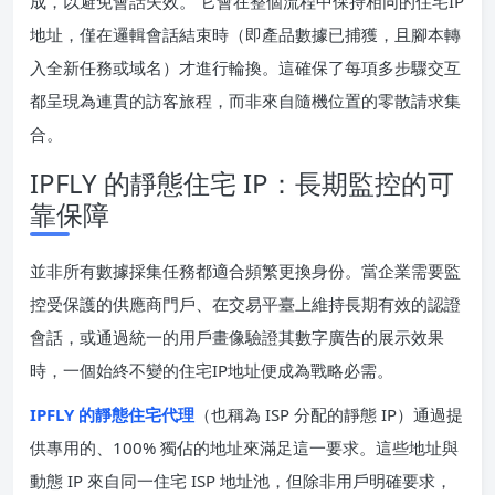
成，以避免會話失效。 它會在整個流程中保持相同的住宅IP
地址，僅在邏輯會話結束時（即產品數據已捕獲，且腳本轉
入全新任務或域名）才進行輪換。這確保了每項多步驟交互
都呈現為連貫的訪客旅程，而非來自隨機位置的零散請求集
合。
IPFLY 的靜態住宅 IP：長期監控的可
靠保障
並非所有數據採集任務都適合頻繁更換身份。當企業需要監
控受保護的供應商門戶、在交易平臺上維持長期有效的認證
會話，或通過統一的用戶畫像驗證其數字廣告的展示效果
時，一個始終不變的住宅IP地址便成為戰略必需。
IPFLY 的靜態住宅代理
（也稱為 ISP 分配的靜態 IP）通過提
供專用的、100% 獨佔的地址來滿足這一要求。這些地址與
動態 IP 來自同一住宅 ISP 地址池，但除非用戶明確要求，