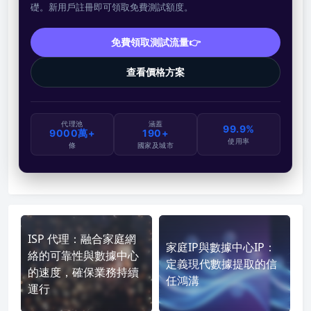
礎。新用戶註冊即可領取免費測試額度。
免費領取測試流量👉
查看價格方案
代理池
涵蓋
99.9%
9000萬+
190+
使用率
條
國家及城市
ISP 代理：融合家庭網
家庭IP與數據中心IP：
絡的可靠性與數據中心
定義現代數據提取的信
的速度，確保業務持續
任鴻溝
運行