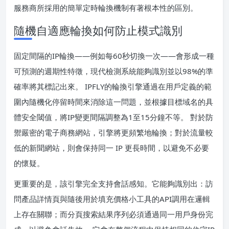
服務商所採用的簡單定時輪換機制有著根本性的區別。
隨機自適應輪換如何防止模式識別
固定間隔的IP輪換——例如每60秒切換一次——會形成一種
可預測的週期性特徵，現代檢測系統能夠識別並以98%的準
確率將其標記出來。 IPFLY的輪換引擎通過在用戶定義的範
圍內隨機化停留時間來消除這一問題，並根據目標域名的具
體安全閾值，將IP變更間隔調整為1至15分鐘不等。 對於防
禦嚴密的電子商務網站，引擎將更頻繁地輪換；對於流量較
低的新聞網站，則會保持同一 IP 更長時間，以避免不必要
的懷疑。
更重要的是，該引擎完全支持會話感知。它能夠識別出：訪
問產品詳情頁與隨後用於填充價格小工具的API調用在邏輯
上存在關聯；而分頁搜索結果序列必須通過同一用戶身份完