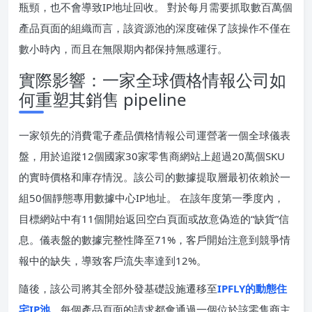
瓶頸，也不會導致IP地址回收。 對於每月需要抓取數百萬個
產品頁面的組織而言，該資源池的深度確保了該操作不僅在
數小時內，而且在無限期內都保持無感運行。
實際影響：一家全球價格情報公司如
何重塑其銷售 pipeline
一家領先的消費電子產品價格情報公司運營著一個全球儀表
盤，用於追蹤12個國家30家零售商網站上超過20萬個SKU
的實時價格和庫存情況。該公司的數據提取層最初依賴於一
組50個靜態專用數據中心IP地址。 在該年度第一季度內，
目標網站中有11個開始返回空白頁面或故意偽造的“缺貨”信
息。儀表盤的數據完整性降至71%，客戶開始注意到競爭情
報中的缺失，導致客戶流失率達到12%。
隨後，該公司將其全部外發基礎設施遷移至
IPFLY的動態住
宅IP池
。每個產品頁面的請求都會通過一個位於該零售商主