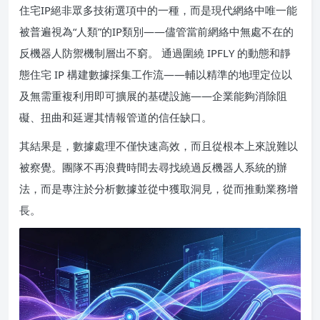
住宅IP絕非眾多技術選項中的一種，而是現代網絡中唯一能
被普遍視為“人類”的IP類別——儘管當前網絡中無處不在的
反機器人防禦機制層出不窮。 通過圍繞 IPFLY 的動態和靜
態住宅 IP 構建數據採集工作流——輔以精準的地理定位以
及無需重複利用即可擴展的基礎設施——企業能夠消除阻
礙、扭曲和延遲其情報管道的信任缺口。
其結果是，數據處理不僅快速高效，而且從根本上來說難以
被察覺。團隊不再浪費時間去尋找繞過反機器人系統的辦
法，而是專注於分析數據並從中獲取洞見，從而推動業務增
長。