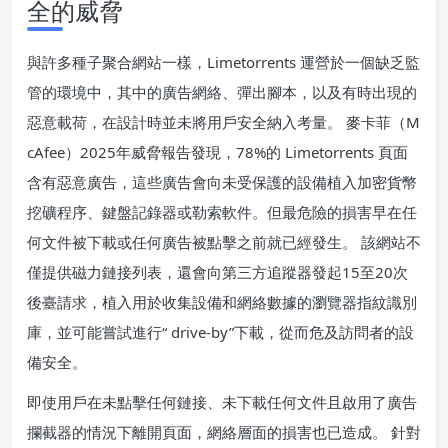
全的威脅
與許多種子聚合網站一樣，Limetorrents 運營於一個缺乏監
管的環境中，其中的廣告網絡、彈出腳本，以及有時出現的
惡意載荷，在設計時並未將用戶安全納入考量。 麥卡菲（M
cAfee）2025年威脅報告發現，78%的 Limetorrents 頁面
含有惡意廣告，這些廣告會向未受保護的設備植入加密貨幣
挖礦程序、鍵盤記錄器或勒索軟件。但最危險的損害早在任
何文件被下載或任何廣告被點擊之前就已經發生。 該網站不
僅提供磁力鏈接列表，還會向第三方追蹤器發起15至20次
後臺請求，植入用於收集設備和網絡數據的瀏覽器指紋識別
庫，並可能嘗試進行“ drive-by”下載，從而危及訪問者的設
備安全。
即使用戶在未點擊任何鏈接、未下載任何文件且啟用了廣告
攔截器的情況下離開頁面，網絡層面的損害也已造成。 針對