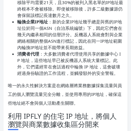
移除平均需要21天，且30%的被列入黑名單的IP地址最
終根本不會被移除。即使被移除後，許多二級數據源仍
會保留該標記長達數月之久。
輪換企業IP地址
：新的企業IP地址幾乎總是與舊的IP地
址位於同一個ASN（自治系統編號）下，因此它們會在
幾天內繼承相同的信譽評分。反機器人系統會對與企業
網絡相關的整個ASN進行標記，因此在同一IP地址範圍
內輪換IP地址並不能帶來長期效益。
消費者代理
：大多數消費者代理使用共享的數據中心 I
P 地址，這些地址早已被反機器人系統大量標記。此
外，它們還經常在會話過程中輪換 IP 地址，這會破壞
經過身份驗證的工作流程，並觸發額外的安全警報。
唯一的永久性解決方案是在網絡層將業務數據採集流量與員
工的個人瀏覽流量完全分離，並使用專用的IP地址，確保這
些地址絕不會與個人活動產生關聯。
利用 IPFLY 的住宅 IP 地址，將個人
瀏覽與商業數據收集區分開來