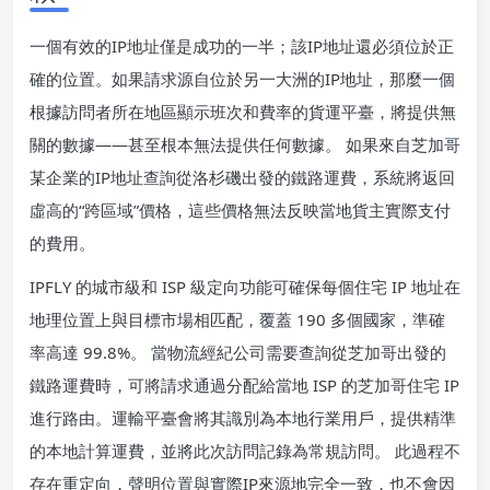
一個有效的IP地址僅是成功的一半；該IP地址還必須位於正
確的位置。如果請求源自位於另一大洲的IP地址，那麼一個
根據訪問者所在地區顯示班次和費率的貨運平臺，將提供無
關的數據——甚至根本無法提供任何數據。 如果來自芝加哥
某企業的IP地址查詢從洛杉磯出發的鐵路運費，系統將返回
虛高的“跨區域”價格，這些價格無法反映當地貨主實際支付
的費用。
IPFLY 的城市級和 ISP 級定向功能可確保每個住宅 IP 地址在
地理位置上與目標市場相匹配，覆蓋 190 多個國家，準確
率高達 99.8%。 當物流經紀公司需要查詢從芝加哥出發的
鐵路運費時，可將請求通過分配給當地 ISP 的芝加哥住宅 IP
進行路由。運輸平臺會將其識別為本地行業用戶，提供精準
的本地計算運費，並將此次訪問記錄為常規訪問。 此過程不
存在重定向，聲明位置與實際IP來源地完全一致，也不會因