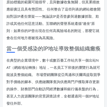
原始標籤的範圍可能很窄，且與數據收集無關，但其累積效
應卻廣泛且具有懲罰性。 任何整合了這些列表的網站都會開
始對該IP產生懷疑——無論該IP是否曾參與過數據抓取、欺
詐或其他任何惡意活動。互聯網的聲譽系統遵循“連坐”原
則：如果你的IP曾出現在任何高風險域名的附近，那麼它就
會在任何地方都被視為高風險。
當一個受感染的IP地址導致整個組織癱瘓
在典型的企業環境中，數十或數百臺工作站共享一個出站N
AT（網絡地址轉換）地址，一名員工下班後的瀏覽行為就可
能波及整個組織。 市場營銷團隊從亞馬遜和沃爾瑪提取競爭
對手價格的腳本、供應鏈團隊查詢供應商門戶獲取庫存更新
的操作、財務部門自動訪問經濟數據和銀行儀表盤的行為，
甚至人力資源團隊的背景調查請求，全都通過同一個IP地址
發往外部。