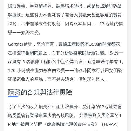
抓取邏輯、重寫解析器、調整請求時機，或是集成驗證碼破
解服務。這些努力不僅耗費了開發人員數天甚至數週的寶貴
時間，卻未能帶來任何改善，因為根本原因——IP 地址的信
譽——始終未變。
Gartner估計，平均而言，數據工程團隊有35%的時間都花
在排查IP相關問題上，而非分析數據或開發新功能。 對於一
家擁有 5 名數據工程師的中型企業而言，這意味著每年有 1,
120 小時的生產力被白白浪費——這些時間本可以用於開發
能帶來收入的產品，而不是去追逐一個無形的敵人。
隱藏的合規與法律風險
除了直接的收入損失和生產力浪費外，受汙染的IP地址還會
給受監管行業帶來重大的合規風險。 如果被列入黑名單的 I
P 地址被用於訪問《健康保險流通與責任法案》（HIPAA）