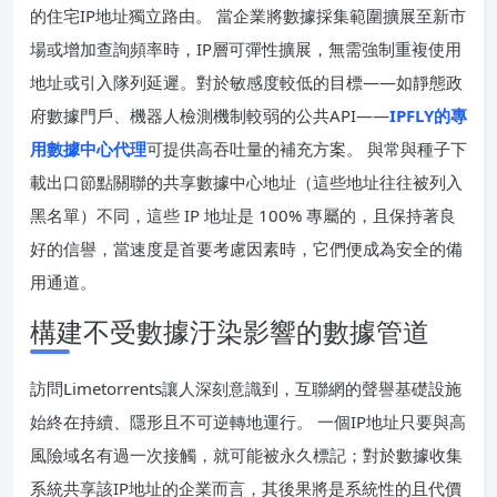
的住宅IP地址獨立路由。 當企業將數據採集範圍擴展至新市
場或增加查詢頻率時，IP層可彈性擴展，無需強制重複使用
地址或引入隊列延遲。對於敏感度較低的目標——如靜態政
府數據門戶、機器人檢測機制較弱的公共API——
IPFLY的專
用數據中心代理
可提供高吞吐量的補充方案。 與常與種子下
載出口節點關聯的共享數據中心地址（這些地址往往被列入
黑名單）不同，這些 IP 地址是 100% 專屬的，且保持著良
好的信譽，當速度是首要考慮因素時，它們便成為安全的備
用通道。
構建不受數據汙染影響的數據管道
訪問Limetorrents讓人深刻意識到，互聯網的聲譽基礎設施
始終在持續、隱形且不可逆轉地運行。 一個IP地址只要與高
風險域名有過一次接觸，就可能被永久標記；對於數據收集
系統共享該IP地址的企業而言，其後果將是系統性的且代價