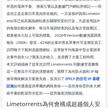
所需的電商平臺、 搜索引擎以及數據門戶網站所標記——而
這些正是企業日常查詢所依賴的。一旦某個IP因與Limetorr
ents等已知高風險網站產生關聯而受到汙染，凡是使用該IP
的每個自動化腳本、每項市場調研查詢以及每次登錄嘗試，
都會被永久貼上可疑的標籤。 2026年Verizon數據洩露調查
報告（DBIR）發現，62%的企業IP黑名單事件可追溯至員工
訪問種子下載和流媒體網站，這導致平均每家中型企業因單
次事件損失12.7萬美元的收入，並浪費了大量工程時間。
本文詳細描繪了從單次訪問 Limetorrents 到數據管道癱瘓
這一完整且不可逆的演變過程，闡釋了為何防火牆和 IP 輪
換等傳統解決方案會失效，並演示了
IPFLY 的住宅 IP 基礎
設施
如何通過提供專屬的網絡身份——這些身份受到各大網
絡平臺的歡迎而非監控——從而徹底消除該風險。
Limetorrents為何會構成超越個人安