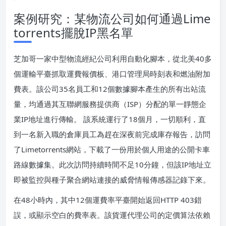
案例研究：某物流公司如何通過Lime
torrents擺脫IP黑名單
芝加哥一家中型物流經紀公司利用自動化腳本，從北美40多
個運輸平臺抓取運費報價板、港口管理局時刻表和燃油附加
費表。該公司35名員工和12個數據腳本產生的所有出站流
量，均通過其互聯網服務提供商（ISP）分配的單一靜態企
業IP地址進行傳輸。 該系統運行了18個月，一切順利，直
到一名新入職的倉庫員工為趕在深夜前完成庫存報告，訪問
了Limetorrents網站，下載了一份用於個人用途的公開卡車
路線數據集。此次訪問持續時間不足10分鐘，但該IP地址立
即被監控與種子聚合網站連接的威脅情報傳感器記錄下來。
在48小時內，其中12個運費率平臺開始返回HTTP 403錯
誤，或顯示空白的費率表。該貨運代理公司的定價算法依賴