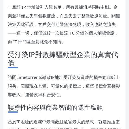
一旦該 IP 地址被列入黑名單，所有數據流將同時中斷。企
業並非僅丟失單個數據流，而是失去了整條數據河流。關鍵
決策因此延誤，客戶交付期限無法兌現，收入也隨之流失
——這一切，僅僅源於一次長達 10 分鐘的個人瀏覽會話，
而 IT 部門甚至對此毫不知情。
受汙染IP對數據驅動型企業的真實代
價
訪問Limetorrents導致IP地址受汙染所造成的損害絕非紙上
談兵。它體現在具體、可量化的指標上，這些指標會直接影
響收入、運營效率和合規性。
誤導性內容與商業智能的隱性腐蝕
基於IP地址的過濾中最隱蔽且危害最大的形式，就是推送虛