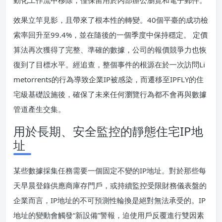
動化工作流中移除，僅保留用於內部辦公瀏覽和電子郵件。
效果立竿見影，且帶來了根本性的轉變。40個平臺的成功檢
索率回升至99.4%，並在隨後的一個季度中保持穩定。 定價
算法再次獲得了完整、準確的數據，公司的報價競爭力也恢
復到了目標水平。經追查，整個事件的根源在於一次訪問Li
metorrents的行為導致企業IP被感染，而遷移至IPFLY的住
宅級基礎設施後，確保了未來任何瀏覽行為都不會再與數據
管道產生交集。
用於長期、安全監控的靜態住宅IP地
址
某些數據採集任務需要一個固定不變的IP地址。對於那些每
天早晨登錄供應商庫存門戶，或持續監控受限財務儀表盤的
企業而言，IP地址的不可預測性輪換是絕對無法承受的。IP
地址的變動會觸發“新設備”警報，迫使用戶反覆進行雙因素