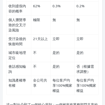
收到虛假內
62%
0.3%
0.2%
容的概率
個人瀏覽導
極限
無
無
致的交叉汙
染風險
受汙染後的
21天以上
立即
立即
恢復時間
城市級地理
不
是的
是的
定位
會話感知輪
不
是的
否（根據需
詢
求調整）
知識產權專
全公司共
每位客戶均
每位客戶均
有權
享
享100%獨家
享100%獨家
權益
權益
這一對比凸顯了一個核心原則：一個被所有業務部門共享的