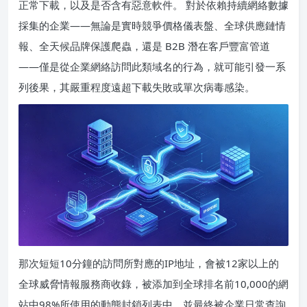
正常下載，以及是否含有惡意軟件。 對於依賴持續網絡數據
採集的企業——無論是實時競爭價格儀表盤、全球供應鏈情
報、全天候品牌保護爬蟲，還是 B2B 潛在客戶豐富管道
——僅是從企業網絡訪問此類域名的行為，就可能引發一系
列後果，其嚴重程度遠超下載失敗或單次病毒感染。
那次短短10分鐘的訪問所對應的IP地址，會被12家以上的
全球威脅情報服務商收錄，被添加到全球排名前10,000的網
站中98%所使用的動態封鎖列表中，並最終被企業日常查詢