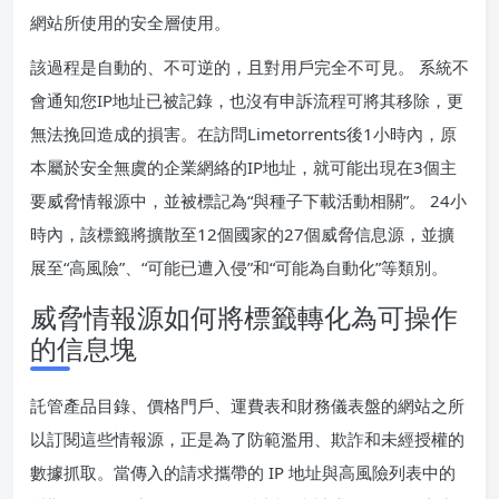
網站所使用的安全層使用。
該過程是自動的、不可逆的，且對用戶完全不可見。 系統不
會通知您IP地址已被記錄，也沒有申訴流程可將其移除，更
無法挽回造成的損害。在訪問Limetorrents後1小時內，原
本屬於安全無虞的企業網絡的IP地址，就可能出現在3個主
要威脅情報源中，並被標記為“與種子下載活動相關”。 24小
時內，該標籤將擴散至12個國家的27個威脅信息源，並擴
展至“高風險”、“可能已遭入侵”和“可能為自動化”等類別。
威脅情報源如何將標籤轉化為可操作
的信息塊
託管產品目錄、價格門戶、運費表和財務儀表盤的網站之所
以訂閱這些情報源，正是為了防範濫用、欺詐和未經授權的
數據抓取。當傳入的請求攜帶的 IP 地址與高風險列表中的