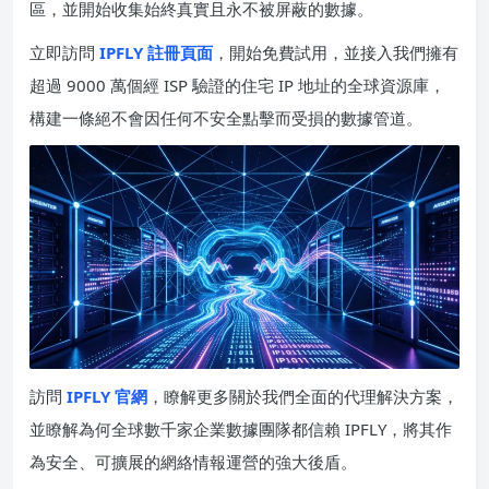
區，並開始收集始終真實且永不被屏蔽的數據。
立即訪問
IPFLY 註冊頁面
，開始免費試用，並接入我們擁有
超過 9000 萬個經 ISP 驗證的住宅 IP 地址的全球資源庫，
構建一條絕不會因任何不安全點擊而受損的數據管道。
訪問
IPFLY 官網
，瞭解更多關於我們全面的代理解決方案，
並瞭解為何全球數千家企業數據團隊都信賴 IPFLY，將其作
為安全、可擴展的網絡情報運營的強大後盾。