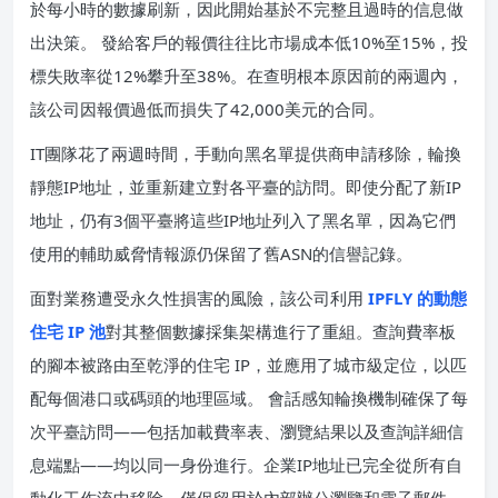
於每小時的數據刷新，因此開始基於不完整且過時的信息做
出決策。 發給客戶的報價往往比市場成本低10%至15%，投
標失敗率從12%攀升至38%。在查明根本原因前的兩週內，
該公司因報價過低而損失了42,000美元的合同。
IT團隊花了兩週時間，手動向黑名單提供商申請移除，輪換
靜態IP地址，並重新建立對各平臺的訪問。即使分配了新IP
地址，仍有3個平臺將這些IP地址列入了黑名單，因為它們
使用的輔助威脅情報源仍保留了舊ASN的信譽記錄。
面對業務遭受永久性損害的風險，該公司利用
IPFLY 的動態
住宅 IP 池
對其整個數據採集架構進行了重組。查詢費率板
的腳本被路由至乾淨的住宅 IP，並應用了城市級定位，以匹
配每個港口或碼頭的地理區域。 會話感知輪換機制確保了每
次平臺訪問——包括加載費率表、瀏覽結果以及查詢詳細信
息端點——均以同一身份進行。企業IP地址已完全從所有自