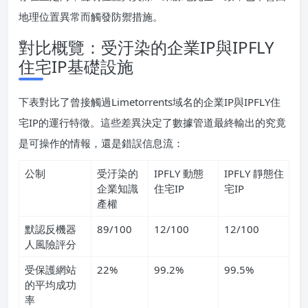
地理位置異常而觸發防禦措施。
對比概覽：受汙染的企業IP與IPFLY
住宅IP基礎設施
下表對比了曾接觸過Limetorrents域名的企業IP與IPFLY住
宅IP的運行特徵。這些差異決定了數據管道最終輸出的究竟
是可操作的情報，還是錯誤信息流：
公制
受汙染的
IPFLY 動態
IPFLY 靜態住
企業知識
住宅IP
宅IP
產權
默認反機器
89/100
12/100
12/100
人風險評分
受保護網站
22%
99.2%
99.5%
的平均成功
率