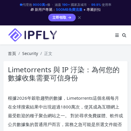
代理池
9000萬+
條 · 涵蓋
190+
國家及城市 ·
99.9%
使用率
🎁 新用戶專屬：
500MB免費流量
+ 專屬折扣
✕
立即領取
首頁
Security
正文
Limetorrents 與 IP 汙染：為何您的
數據收集需要可信身份
根據2026年穀歌趨勢的數據，Limetorrents這個名稱每月
在全球搜索結果中出現超過1800萬次，使其成為互聯網上
最受歡迎的種子聚合網站之一。 對於尋求免費媒體、軟件或
公共數據集的普通用戶而言，當務之急可能是所選文件能否