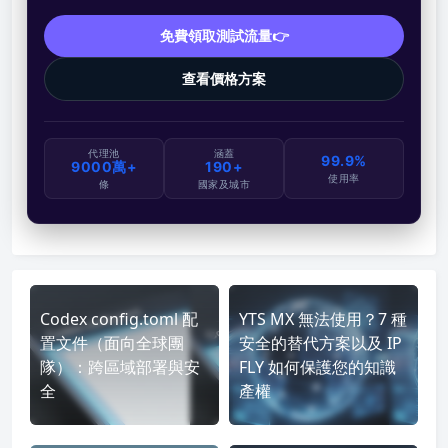
免費領取測試流量👉
查看價格方案
代理池
涵蓋
99.9%
9000萬+
190+
使用率
條
國家及城市
Codex config.toml 配
YTS MX 無法使用？7 種
置文件（面向全球團
安全的替代方案以及 IP
隊）：跨區域部署與安
FLY 如何保護您的知識
全
產權