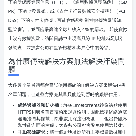
下的受保護健康信息（PHI）、《通用數據保護條例》（GD
PR）下的財務數據，或《支付卡行業數據安全標準》（PCI
DSS）下的支付卡數據，可能會觸發強制性數據洩露通知、
監管審計，並面臨最高達全球年收入 4% 的罰款。 即使實際
上沒有數據洩露，訪問日誌中出現高風險 IP 地址就足以引
發調查，並損害公司在監管機構和客戶心中的聲譽。
為什麼傳統解決方案無法解決汙染問
題
大多數企業最初都會嘗試使用傳統的IT解決方案來解決IP黑
名單問題，但這些方案充其量只能起到暫時的緩解作用：
網絡過濾器和防火牆
：許多Limetorrents鏡像站點使用
HTTPS和域名前置技術來規避檢測，因此標準網絡過濾
器無法將其攔截，除非啟用深度包檢測——但出於隱私
和性能方面的考慮，大多數公司都會避免使用該技術。
手動移除請求
：將一個IP地址從所有主要威脅數據庫中