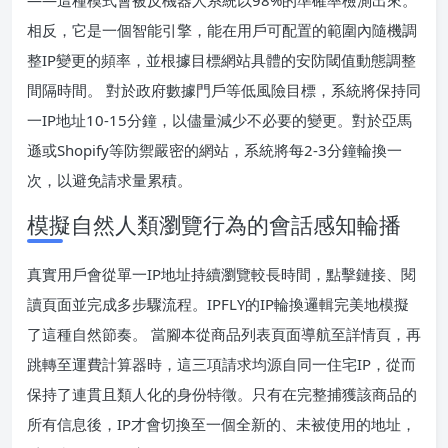
——這種模式會被反機器人系統以98%的準確率檢測出來。
相反，它是一個智能引擎，能在用戶可配置的範圍內隨機調
整IP變更的頻率，並根據目標網站具體的安防閾值動態調整
間隔時間。 對於政府數據門戶等低風險目標，系統將保持同
一IP地址10-15分鐘，以儘量減少不必要的變更。對於亞馬
遜或Shopify等防禦嚴密的網站，系統將每2-3分鐘輪換一
次，以避免請求量累積。
模擬自然人類瀏覽行為的會話感知輪播
真實用戶會從單一IP地址持續瀏覽較長時間，點擊鏈接、閱
讀頁面並完成多步驟流程。IPFLY的IP輪換邏輯完美地模擬
了這種自然節奏。 當腳本從商品列表頁面導航至詳情頁，再
跳轉至運費計算器時，這三項請求均源自同一住宅IP，從而
保持了連貫且類人化的身份特徵。只有在完整捕獲該商品的
所有信息後，IP才會切換至一個全新的、未被使用的地址，