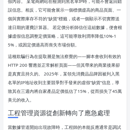
假內容。 某電商網站在檢測到黑名單IP時，可能不會返回錯
誤信息。相反，它可能會展示一個標價虛高的商品頁面、一
個與實際庫存不符的“缺貨”標籤，或者一個顯示不切實際送
達日期的運費計算器。 若定價分析師信任這組數據，便會根
據虛假信息調整定價策略，這可能導致利潤率降低10%-1
5%，或因定價過高而喪失市場份額。
這種欺騙行為在提取層是無法察覺的——腳本會收到有效的
HTTP 200 響應並正常解析頁面——但其帶來的商業後果卻
是真實且持久的。 2025年，某領先消費品品牌因被列入黑
名單的IP地址收到主要競爭對手發來的虛假“缺貨”信息，導
致其在三週內將自家產品定價低估了15%，從而損失了45萬
美元的收入。
工程管理資源從創新轉向了應急處理
當數據管道開始出現故障時，工程師的本能反應通常是調試