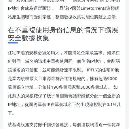
IP地址會成為運營瓶頸，一旦該IP因與Limetorrents這類網
站產生關聯而受到牽連，整個數據收集功能也將隨之崩潰。
在不重複使用身份信息的情況下擴展
安全數據收集
住宅IP池的規模必須足夠大，才能滿足企業級需求。如果在
針對同一域名的請求中重複使用同一個住宅IP地址，會削弱
該域名的可信度，並可能觸發速率限制。 IPFLY的住宅IP池
是業內規模最大且來源最符合道德規範的，擁有超過9000
萬個獨立地址，分佈於190多個國家和3000多個城市。 如
此龐大的規模確保了幾乎每個新會話都能被分配一個全新的
IP地址，從而將單個IP在單個域名下的出現率控制在0.1%以
下。
該基礎設施支持數千個併發連接，每個連接均通過一個乾淨