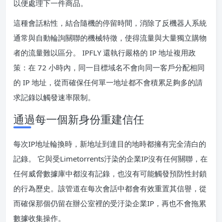
以便處理下一件商品。
這種會話粘性，結合隨機的停留時間，消除了反機器人系統
通常與自動輪詢關聯的機械特徵，使得流量與大量獨立購物
者的流量難以區分。 IPFLY 還執行嚴格的 IP 地址複用政
策：在 72 小時內，同一目標域名不會向同一客戶分配相同
的 IP 地址，從而確保任何單一地址都不會積累足夠多的請
求記錄以觸發速率限制。
通過每一個新身份重建信任
每次IP地址輪換時，新地址到達目的地時都擁有完全清白的
記錄。 它與受Limetorrents汙染的企業IP沒有任何關聯，在
任何威脅數據庫中都沒有記錄，也沒有可能觸發預防性封鎖
的行為歷史。該管道在每次會話中都會有效重置其信譽，從
而確保那個仍留在辦公室裡的受汙染企業IP，再也不會拖累
數據收集操作。