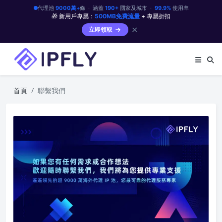
代理池
9000萬+
條 · 涵蓋
190+
國家及城市 ·
99.9%
使用率
🎁 新用戶專屬：
500MB免費流量
+ 專屬折扣
✕
立即領取
首頁
聯繫我們