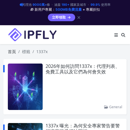
代理池
9000萬+
條 · 涵蓋
190+
國家及城市 ·
99.9%
使用率
🎁 新用戶專屬：
500MB免費流量
+ 專屬折扣
✕
立即領取
首頁
標籤
1337x
2026年如何訪問1337x：代理列表、
免費工具以及它們為何會失效
General
1337x 曝光：為何安全專家警告要警