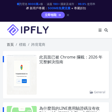
代理池
9000萬+
條 · 涵蓋
190+
國家及城市 ·
99.9%
使用率
🎁 新用戶專屬：
500MB免費流量
+ 專屬折扣
✕
立即領取
首頁
標籤
跨境電商
此頁面已被 Chrome 攔截：2026 年
完整解決指南
General
為什麼我的LINE應用驗證碼沒有收