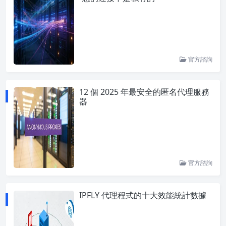
官方諮詢
12 個 2025 年最安全的匿名代理服務
器
官方諮詢
IPFLY 代理程式的十大效能統計數據