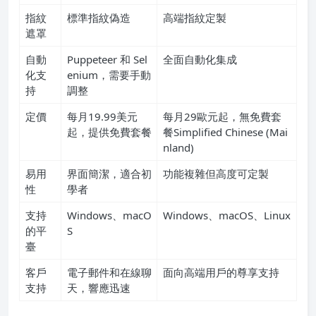
指紋
標準指紋偽造
高端指紋定製
遮罩
自動
Puppeteer 和 Sel
全面自動化集成
化支
enium，需要手動
持
調整
定價
每月19.99美元
每月29歐元起，無免費套
起，提供免費套餐
餐Simplified Chinese (Mai
nland)
易用
界面簡潔，適合初
功能複雜但高度可定製
性
學者
支持
Windows、macO
Windows、macOS、Linux
的平
S
臺
客戶
電子郵件和在線聊
面向高端用戶的尊享支持
支持
天，響應迅速