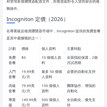
和管理多個瀏覽器配置文件，而無需面對令人望而卻步的複
雜操作。
Incogniton 定價（2026）
在專業級反檢測瀏覽器市場中，Incogniton 提供的免費套餐
是其中最慷慨的之一：
計劃
價格
個人資料
主要特點
免費
$0
10 個個人資
全面指紋保護，2個
套餐
料
月試用期
入門
19.99美
最多 50 個個
必要的自動化支持
套餐
元/月
人資料
高級
79.99美
150 個個人
團隊協作、增強的
套餐
元/月
資料
自動化
專業
149.99美
500 個個人
全自動化，優先支
版
元/月
資料
持