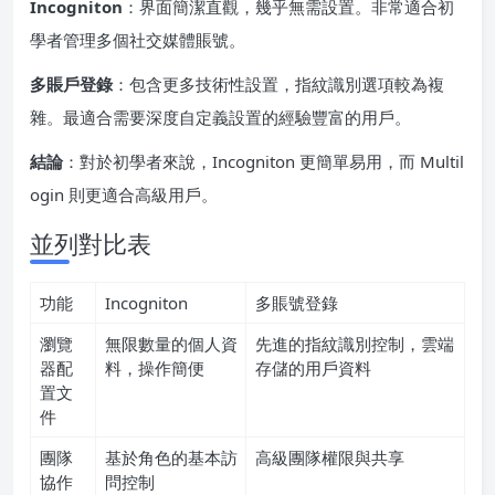
Incogniton
：界面簡潔直觀，幾乎無需設置。非常適合初
學者管理多個社交媒體賬號。
多賬戶登錄
：包含更多技術性設置，指紋識別選項較為複
雜。最適合需要深度自定義設置的經驗豐富的用戶。
結論
：對於初學者來說，Incogniton 更簡單易用，而 Multil
ogin 則更適合高級用戶。
並列對比表
功能
Incogniton
多賬號登錄
瀏覽
無限數量的個人資
先進的指紋識別控制，雲端
器配
料，操作簡便
存儲的用戶資料
置文
件
團隊
基於角色的基本訪
高級團隊權限與共享
協作
問控制