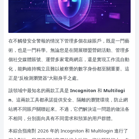
在不觸發安全警報的情況下管理多個在線賬戶，既是一門藝
術，也是一門科學。無論您是在開展聯盟營銷活動、管理多
個社交媒體賬號、運營多家電商網店，還是實現工作流自動
化，能夠維持獨立且難以被察覺的數字身份都至關重要。這
正是“反檢測瀏覽器”大顯身手之處。
該領域中最知名的兩款工具是
Incogniton
和
Multilogi
n
。這兩款工具都承諾提供安全、隔離的瀏覽環境，防止網
站將不同賬戶關聯起來。不過，它們解決這一問題的做法各
不相同，分別面向具有不同需求和預算的用戶群體。
本綜合指南對 2026 年的 Incogniton 和 Multilogin 進行了