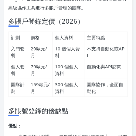
高級協作工具進行多賬戶管理的團隊。
多賬戶登錄定價（2026）
計劃
價格
個人資料
主要特點
入門套
29歐元/
10 個個人資
不支持自動化或AP
餐
月
料
I
個人套
79歐元/
100 個個人
自動化與API訪問
餐
月
資料
團隊計
159歐元/
300 個個人
團隊協作，全面自
劃
月
資料
動化
多賬號登錄的優缺點
優點
：