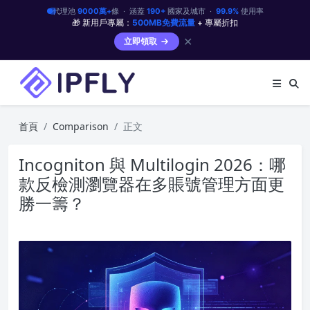
代理池
9000萬+
條 · 涵蓋
190+
國家及城市 ·
99.9%
使用率
🎁 新用戶專屬：
500MB免費流量
+ 專屬折扣
✕
立即領取
首頁
Comparison
正文
Incogniton 與 Multilogin 2026：哪
款反檢測瀏覽器在多賬號管理方面更
勝一籌？