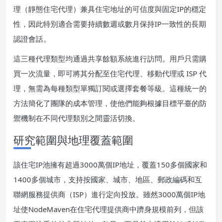
理（靜態住宅代理）兼具住宅地址的可信度與固定IP的穩定
性，因此特別適合需要持續數週或數月保持IP一致性的長期
認證會話。
這三種代理類型均通過共享餘額系統進行訪問。用戶只需購
買一次流量，即可將其分配至住宅代理、移動代理或 ISP 代
理，無需為每種類型單獨訂閱或選擇套餐等級。這種統一的
方法簡化了團隊的成本管理，使他們能夠根據目標平臺的防
禦機制在不同代理類別之間靈活切換。
研究範圍與地理覆蓋範圍
該住宅IP池擁有超過3000萬個IP地址，覆蓋150多個國家和
1400多個城市，支持按國家、城市、地區、郵政編碼和互
聯網服務提供商（ISP）進行定向投放。雖然3000萬個IP地
址使NodeMaven在住宅代理提供商中躋身規模前列，但該