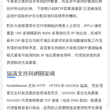
平臺更注重的並非單純的IP數量，而是其中適用於敏感任務
的IP所佔的比例。 下節將介紹的“IP質量過濾器”正是確保從
該池中提取的IP在分配前達到高標準的機制。
對於大規模運營住宅代理網絡的專業人士而言，IPFLY 擁有
覆蓋 190 多個國家的 9000 多萬個住宅 IP 地址池，其城市
級和 ISP 級定位功能可滿足高要求的多區域數據採集工作流
所需的地理精準度。當需要在持續的大規模活動中通過輪換
模式避免可檢測到的 IP 地址重複使用時，代理池深度的差
異便顯得尤為重要。
協議支持與網關架構
NodeMaven 支持 HTTP、HTTPS 和 SOCKS5 協議。 對於需
要完全封裝流量的使用場景而言，SOCKS5 選項尤為重要。
SOCKS5 代理會將整個 TCP 連接（包括 DNS 查詢）都通過
代理服務器進行路由，從而防止因瀏覽器或應用程序在通過