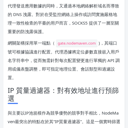
代理發送應用數據的同時，又通過本地網絡解析域名而導致
的 DNS 洩露。對於在受監控網絡上操作或訪問實施嚴格地
理一致性檢查的平臺的用戶而言，SOCKS5 提供了一層至關
重要的防洩露保護。
網關架構採用單一端點（
)，其端口
gate.nodemaven.com
號可根據協議進行配置。代理憑據將定位參數直接嵌入用戶
名字符串中，從而無需針對每次配置變更進行單獨的 API 調
用或儀表盤調整，即可指定地理位置、會話類型和過濾設
置。
IP 質量過濾器：對有效地址進行預篩
選
與主要以IP池規模作為競爭優勢的競爭對手相比，NodeMa
ven最突出的特點在於其“IP質量過濾器”。這是一個實時篩選