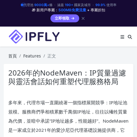
代理池
9000萬+
條 · 涵蓋
190+
國家及城市 ·
99.9%
使用率
🎁 新用戶專屬：
500MB免費流量
+ 專屬折扣
✕
立即領取
首頁
Features
正文
2026年的NodeMaven：IP質量過濾
與靈活會話如何重塑代理服務格局
多年來，代理市場一直圍繞著一個指標展開競爭：IP地址池
規模。服務商們爭相積累數千萬個IP地址，往往以犧牲質量
為代價，並暗中承諾“IP地址越多，性能越好”。NodeMaven
是一家成立於2021年的愛沙尼亞代理基礎設施提供商，它