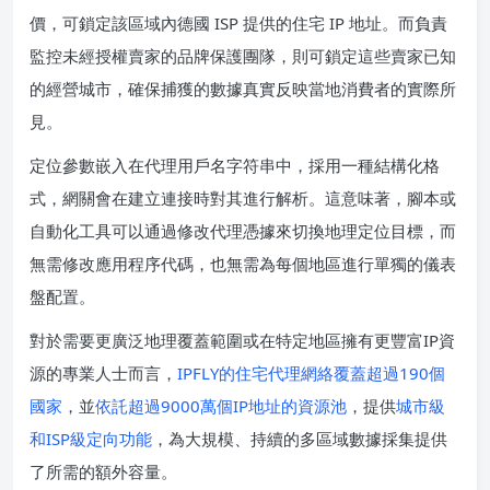
價，可鎖定該區域內德國 ISP 提供的住宅 IP 地址。而負責
監控未經授權賣家的品牌保護團隊，則可鎖定這些賣家已知
的經營城市，確保捕獲的數據真實反映當地消費者的實際所
見。
定位參數嵌入在代理用戶名字符串中，採用一種結構化格
式，網關會在建立連接時對其進行解析。這意味著，腳本或
自動化工具可以通過修改代理憑據來切換地理定位目標，而
無需修改應用程序代碼，也無需為每個地區進行單獨的儀表
盤配置。
對於需要更廣泛地理覆蓋範圍或在特定地區擁有更豐富IP資
源的專業人士而言，
IPFLY的住宅代理網絡覆蓋超過190個
國家
，並
依託超過9000萬個IP地址的資源池
，提供
城市級
和ISP級定向功能
，為大規模、持續的多區域數據採集提供
了所需的額外容量。