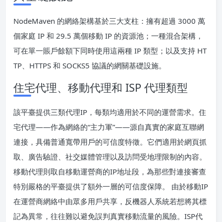
NodeMaven 的網絡架構基於三大支柱：擁有超過 3000 萬
個家庭 IP 和 29.5 萬個移動 IP 的資源池；一種混合架構，
可在單一賬戶餘額下同時使用這兩種 IP 類型；以及支持 HT
TP、HTTPS 和 SOCKS5 協議的網關基礎設施。
住宅代理、移動代理和 ISP 代理類型
該平臺提供三類代理IP，每類均適用於不同的運營需求。住
宅代理——作為網絡的“主力軍”——源自真實的家庭互聯網
連接，具備普通寬帶用戶的可信度特徵。它們適用於網頁抓
取、廣告驗證、社交媒體管理以及訪問受地理限制的內容。
移動代理則取自移動運營商的IP地址段，為那些對連接審查
特別嚴格的平臺提供了額外一層的可信度保障。 由於移動IP
在運營商網絡中由眾多用戶共享，反機器人系統若想將其標
記為異常，往往難以避免誤判真實移動流量的風險。ISP代