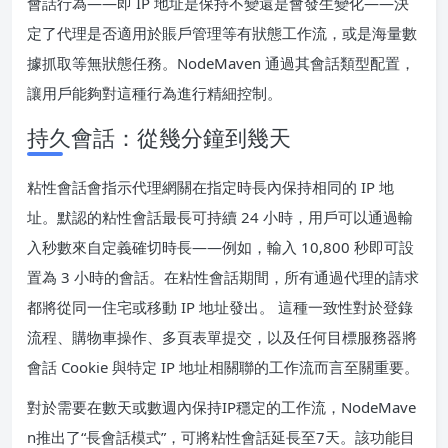
會話行為——即 IP 地址是保持不變還是會發生變化——決
定了代理是否適用於賬戶管理等有狀態工作流，或是海量數
據抓取等無狀態任務。NodeMaven 通過其會話類型配置，
讓用戶能夠對這種行為進行精細控制。
持久會話：從幾分鐘到幾天
粘性會話會指示代理網關在指定時長內保持相同的 IP 地
址。默認的粘性會話最長可持續 24 小時，用戶可以通過輸
入秒數來自定義確切時長——例如，輸入 10,800 秒即可設
置為 3 小時的會話。在粘性會話期間，所有通過代理的請求
都將從同一住宅或移動 IP 地址發出。 這種一致性對於登錄
流程、購物車操作、多頁表單提交，以及任何目標服務器將
會話 Cookie 與特定 IP 地址相關聯的工作流而言至關重要。
對於需要在數天或數週內保持IP穩定的工作流，NodeMave
n推出了“長會話模式”，可將粘性會話延長至7天。該功能目