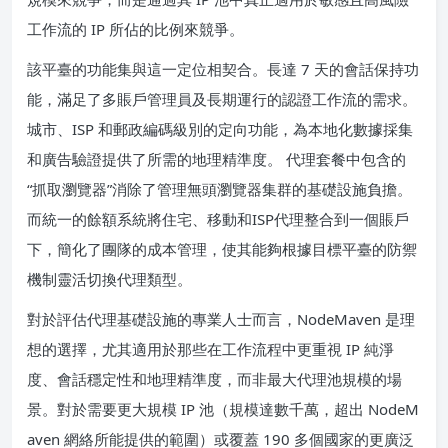
工作流的 IP 所佔的比例來競爭。
該平臺的功能集與這一定位相契合。長達 7 天的會話保持功
能，滿足了多賬戶管理員及長期運行的認證工作流的需求。
城市、ISP 和郵政編碼級別的定向功能，為本地化數據採集
和廣告驗證提供了所需的地理精準度。 代理套餐中包含的
“抓取瀏覽器”消除了管理無頭瀏覽器集群的基礎設施負擔。
而統一的餘額系統將住宅、移動和ISP代理整合到一個賬戶
下，簡化了團隊的成本管理，使其能夠根據目標平臺的防禦
機制靈活切換代理類型。
對於評估代理基礎設施的專業人士而言，NodeMaven 是理
想的選擇，尤其適用於那些在工作流程中更重視 IP 純淨
度、會話穩定性和地理精準度，而非最大代理池規模的場
景。對於需要更大規模 IP 池（規模達數千萬，超出 NodeM
aven 網絡所能提供的範圍）或覆蓋 190 多個國家的更廣泛