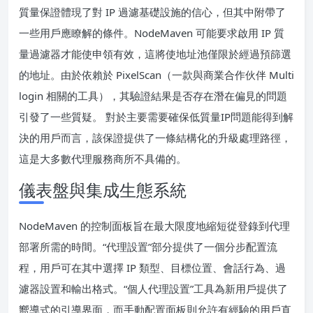
質量保證體現了對 IP 過濾基礎設施的信心，但其中附帶了
一些用戶應瞭解的條件。NodeMaven 可能要求啟用 IP 質
量過濾器才能使申領有效，這將使地址池僅限於經過預篩選
的地址。由於依賴於 PixelScan（一款與商業合作伙伴 Multi
login 相關的工具），其驗證結果是否存在潛在偏見的問題
引發了一些質疑。 對於主要需要確保低質量IP問題能得到解
決的用戶而言，該保證提供了一條結構化的升級處理路徑，
這是大多數代理服務商所不具備的。
儀表盤與集成生態系統
NodeMaven 的控制面板旨在最大限度地縮短從登錄到代理
部署所需的時間。“代理設置”部分提供了一個分步配置流
程，用戶可在其中選擇 IP 類型、目標位置、會話行為、過
濾器設置和輸出格式。“個人代理設置”工具為新用戶提供了
嚮導式的引導界面，而手動配置面板則允許有經驗的用戶直