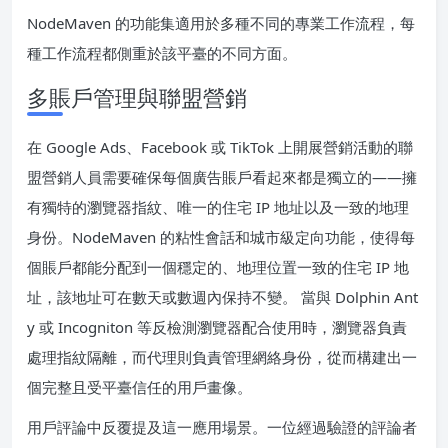
NodeMaven 的功能集適用於多種不同的專業工作流程，每
種工作流程都側重於該平臺的不同方面。
多賬戶管理與聯盟營銷
在 Google Ads、Facebook 或 TikTok 上開展營銷活動的聯
盟營銷人員需要確保每個廣告賬戶看起來都是獨立的——擁
有獨特的瀏覽器指紋、唯一的住宅 IP 地址以及一致的地理
身份。NodeMaven 的粘性會話和城市級定向功能，使得每
個賬戶都能分配到一個穩定的、地理位置一致的住宅 IP 地
址，該地址可在數天或數週內保持不變。 當與 Dolphin Ant
y 或 Incogniton 等反檢測瀏覽器配合使用時，瀏覽器負責
處理指紋隔離，而代理則負責管理網絡身份，從而構建出一
個完整且受平臺信任的用戶畫像。
用戶評論中反覆提及這一應用場景。一位經過驗證的評論者