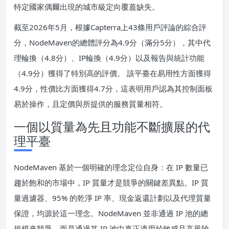
特定國家偶爾出現的城市級定向覆蓋缺失。
截至2026年5月，根據Capterra上43條用戶評論的綜合評
分，NodeMaven的總體評分為4.9分（滿分5分），其中代
理輪換（4.8分）、IP輪換（4.9分）以及報告與統計功能
（4.9分）獲得了特別高的評價。 該平臺在易用性方面獲得
4.9分，性價比方面獲得4.7分，這表明用戶認為其控制面板
易於操作，且定價與所提供的服務質量相符。
一個以質量為先且功能不斷擴展的代
理平臺
NodeMaven 基於一個明確的理念定位自身：在 IP 數量已
趨於飽和的市場中，IP 質量才是競爭的關鍵差異點。IP 質
量過濾器、95% 的乾淨 IP 率、現金返還計劃以及代理質量
保證，均源於這一理念。NodeMaven 並非通過 IP 池的總
規模來競爭，而是通過其 IP 池中真正適用於敏感且高風險