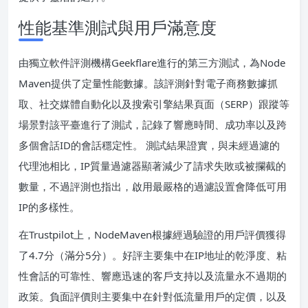
性能基準測試與用戶滿意度
由獨立軟件評測機構Geekflare進行的第三方測試，為Node
Maven提供了定量性能數據。該評測針對電子商務數據抓
取、社交媒體自動化以及搜索引擎結果頁面（SERP）跟蹤等
場景對該平臺進行了測試，記錄了響應時間、成功率以及跨
多個會話ID的會話穩定性。 測試結果證實，與未經過濾的
代理池相比，IP質量過濾器顯著減少了請求失敗或被攔截的
數量，不過評測也指出，啟用最嚴格的過濾設置會降低可用
IP的多樣性。
在Trustpilot上，NodeMaven根據經過驗證的用戶評價獲得
了4.7分（滿分5分）。好評主要集中在IP地址的乾淨度、粘
性會話的可靠性、響應迅速的客戶支持以及流量永不過期的
政策。負面評價則主要集中在針對低流量用戶的定價，以及