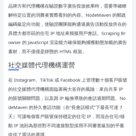
品牌方和代理機構在驗證數字廣告投放效果時，需要準確瞭
解特定位置的消費者實際看到的內容。NodeMaven 的郵政
編碼級定向功能，使驗證團隊能夠通過廣告活動投放所在的
具體大都市區的住宅 IP 地址來模擬用戶會話。Scraping Br
owser 的 JavaScript 渲染能力確保能夠捕獲動態加載的廣告
素材，而不僅僅是靜態的 HTML 框架。
社交媒體代理機構運營
在 Instagram、TikTok 或 Facebook 上管理數十個客戶賬號
的社交媒體代理機構面臨著兩大並存的風險：來自共享 IP
的賬號關聯問題，以及因 IP 輪換導致的會話過期問題。No
deMaven 的持久會話功能（在“長會話模式”下最長可達 7
天）可讓每個客戶賬號保持穩定的住宅 IP，而混合住宅/移
動 IP 池則為那些對不同連接類型採用不同審查級別的平臺
提供了靈活的選擇。