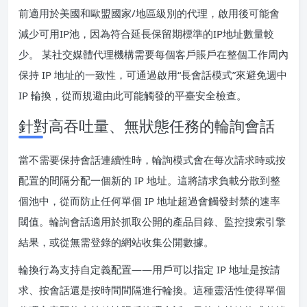
前適用於美國和歐盟國家/地區級別的代理，啟用後可能會
減少可用IP池，因為符合延長保留期標準的IP地址數量較
少。 某社交媒體代理機構需要每個客戶賬戶在整個工作周內
保持 IP 地址的一致性，可通過啟用“長會話模式”來避免週中
IP 輪換，從而規避由此可能觸發的平臺安全檢查。
針對高吞吐量、無狀態任務的輪詢會話
當不需要保持會話連續性時，輪詢模式會在每次請求時或按
配置的間隔分配一個新的 IP 地址。這將請求負載分散到整
個池中，從而防止任何單個 IP 地址超過會觸發封禁的速率
閾值。輪詢會話適用於抓取公開的產品目錄、監控搜索引擎
結果，或從無需登錄的網站收集公開數據。
輪換行為支持自定義配置——用戶可以指定 IP 地址是按請
求、按會話還是按時間間隔進行輪換。這種靈活性使得單個