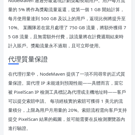
NodeMaven 通過分級返現計劃獎勵長期用戶。用戶每月流
量的 5% 將作為獎勵流量返還，從第一個 1 GB 開始計算，
每月使用量達到 500 GB 及以上的用戶，返現比例將提升至
10%。 某團隊若在當月處理了 750 GB 流量，將額外獲得 7
5 GB 流量，且無需額外付費，該流量將在計費週期結束時
計入賬戶。獎勵流量永不過期，且可立即使用。
代理質量保證
在代理行業中，NodeMaven 提供了一項不同尋常的正式質
量保證。當代理 IP 未能達到預期性能——具體而言，當它
被 PixelScan IP 檢測工具標記為代理或主機地址時——客戶
可以提交索賠申請。 每項經核實的索賠可獲得 1 美元的流
量積分，上限為用戶月用量的 20%。索賠流程需向客戶支持
提交 PixelScan 結果的截圖，並可能需要在反檢測瀏覽器內
進行驗證。