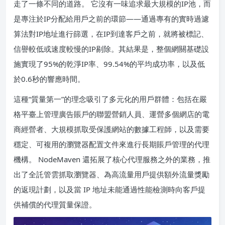
走了一條不同的道路。 它沒有一味追求最大規模的IP池，而
是專注於IP分配給用戶之前的環節——通過專有的實時過濾
算法對IP地址進行篩選，在IP到達客戶之前，就將被標記、
信譽較低或速度較慢的IP剔除。其結果是，整個網關基礎設
施實現了95%的乾淨IP率、99.54%的平均成功率，以及低
於0.6秒的響應時間。
這種“質量第一”的理念吸引了多元化的用戶群體：包括在嚴
格平臺上管理廣告賬戶的聯盟營銷人員、運營多個網店的電
商經營者、大規模抓取受保護網站的數據工程師，以及需要
穩定、可複用的瀏覽器配置文件來進行長期賬戶管理的代理
機構。 NodeMaven 還拓展了核心代理服務之外的業務，推
出了全託管雲抓取瀏覽器、為高流量用戶提供額外流量獎勵
的返現計劃，以及當 IP 地址未能通過性能檢測時向客戶提
供補償的代理質量保證。