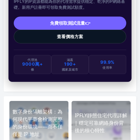
IPFLY的IP資源都能為你的代理需求提供穩定、乾淨的IP網絡基
礎。新用戶註冊即可領取免費測試額度。
免費領取測試流量👉
查看價格方案
代理池
涵蓋
99.9%
9000萬+
190+
使用率
條
國家及城市
數字身份隔離架構：為
IPFLY靜態住宅代理詳解
何現代平臺會檢測完整
| 穩定可靠網絡身份背
的身份環境——而不僅
後的核心特性
僅是 IP 地址