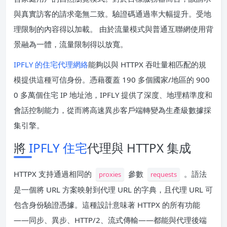
與真實訪客的請求毫無二致。驗證碼通過率大幅提升。受地
理限制的內容得以加載。 由於流量模式與普通互聯網使用背
景融為一體，流量限制得以放寬。
IPFLY 的住宅代理網絡
能夠以與 HTTPX 吞吐量相匹配的規
模提供這種可信身份。憑藉覆蓋 190 多個國家/地區的 900
0 多萬個住宅 IP 地址池，IPFLY 提供了深度、地理精準度和
會話控制能力，從而將高速異步客戶端轉變為生產級數據採
集引擎。
將
IPFLY 住宅
代理與 HTTPX 集成
HTTPX 支持通過相同的
參數
。語法
proxies
requests
是一個將 URL 方案映射到代理 URL 的字典，且代理 URL 可
包含身份驗證憑據。這種設計意味著 HTTPX 的所有功能
——同步、異步、HTTP/2、流式傳輸——都能與代理後端