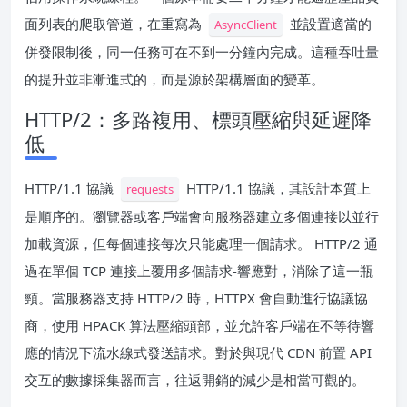
面列表的爬取管道，在重寫為
並設置適當的
AsyncClient
併發限制後，同一任務可在不到一分鐘內完成。這種吞吐量
的提升並非漸進式的，而是源於架構層面的變革。
HTTP/2：多路複用、標頭壓縮與延遲降
低
HTTP/1.1 協議
HTTP/1.1 協議，其設計本質上
requests
是順序的。瀏覽器或客戶端會向服務器建立多個連接以並行
加載資源，但每個連接每次只能處理一個請求。 HTTP/2 通
過在單個 TCP 連接上覆用多個請求-響應對，消除了這一瓶
頸。當服務器支持 HTTP/2 時，HTTPX 會自動進行協議協
商，使用 HPACK 算法壓縮頭部，並允許客戶端在不等待響
應的情況下流水線式發送請求。對於與現代 CDN 前置 API
交互的數據採集器而言，往返開銷的減少是相當可觀的。