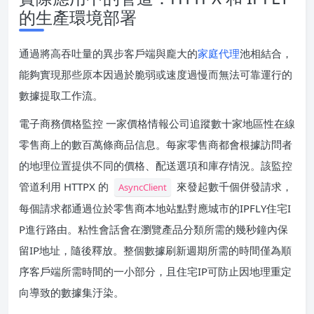
的生產環境部署
通過將高吞吐量的異步客戶端與龐大的
家庭代理
池相結合，
能夠實現那些原本因過於脆弱或速度過慢而無法可靠運行的
數據提取工作流。
電子商務價格監控 一家價格情報公司追蹤數十家地區性在線
零售商上的數百萬條商品信息。每家零售商都會根據訪問者
的地理位置提供不同的價格、配送選項和庫存情況。該監控
管道利用 HTTPX 的
來發起數千個併發請求，
AsyncClient
每個請求都通過位於零售商本地站點對應城市的IPFLY住宅I
P進行路由。粘性會話會在瀏覽產品分類所需的幾秒鐘內保
留IP地址，隨後釋放。整個數據刷新週期所需的時間僅為順
序客戶端所需時間的一小部分，且住宅IP可防止因地理重定
向導致的數據集汙染。