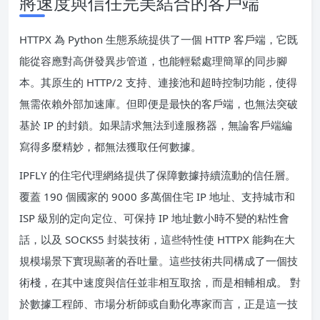
將速度與信任完美結合的客戶端
HTTPX 為 Python 生態系統提供了一個 HTTP 客戶端，它既
能從容應對高併發異步管道，也能輕鬆處理簡單的同步腳
本。其原生的 HTTP/2 支持、連接池和超時控制功能，使得
無需依賴外部加速庫。但即便是最快的客戶端，也無法突破
基於 IP 的封鎖。如果請求無法到達服務器，無論客戶端編
寫得多麼精妙，都無法獲取任何數據。
IPFLY 的住宅代理網絡提供了保障數據持續流動的信任層。
覆蓋 190 個國家的 9000 多萬個住宅 IP 地址、支持城市和
ISP 級別的定向定位、可保持 IP 地址數小時不變的粘性會
話，以及 SOCKS5 封裝技術，這些特性使 HTTPX 能夠在大
規模場景下實現顯著的吞吐量。這些技術共同構成了一個技
術棧，在其中速度與信任並非相互取捨，而是相輔相成。 對
於數據工程師、市場分析師或自動化專家而言，正是這一技