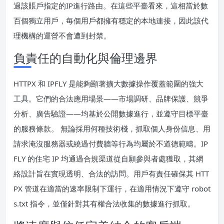
過該賬戶指定的IP進行路由。在這些平臺看來，這相當於數
百個獨立用戶，每個用戶都擁有穩定的本地連接，因此該代
理機構的運營不會遭到封禁。
負責任的自動化與倫理邊界
HTTPX 和 IPFLY 是能夠顯著擴大數據操作覆蓋範圍的強大
工具。它們的合法應用場景——市場調研、品牌保護、競爭
分析、廣告驗證——均基於公開數據進行，並遵守目標平臺
的服務條款。 無論採用何種技術棧，抓取個人身份信息、用
請求淹沒服務器或繞過付費牆等行為均屬於不道德範疇。IP
FLY 的住宅 IP 均通過合規渠道從自願參與者處獲取，其網
絡設計旨在實現透明、合法的訪問。用戶有責任確保其 HTT
PX 管道在適當的速率限制下運行，在適用情況下遵守 robot
s.txt 指令，並僅針對其有權合法收集的數據進行抓取。