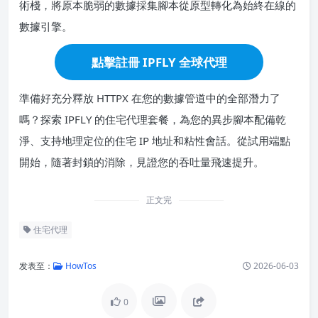
術棧，將原本脆弱的數據採集腳本從原型轉化為始終在線的
數據引擎。
點擊註冊 IPFLY 全球代理
準備好充分釋放 HTTPX 在您的數據管道中的全部潛力了
嗎？探索 IPFLY 的住宅代理套餐，為您的異步腳本配備乾
淨、支持地理定位的住宅 IP 地址和粘性會話。從試用端點
開始，隨著封鎖的消除，見證您的吞吐量飛速提升。
正文完
住宅代理
发表至：
HowTos
2026-06-03
0