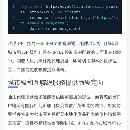
async
with
 httpx.AsyncClient(proxies=proxi
es, http2=
True
) 
as
 client:
    response = 
await
 client.
get
(
"https://a
pi.example.com/data"
)
    data = response.json()
代理 URL 指向一個 IPFLY 家庭網關。地理出口點（精確到
城市和 ISP 級別）是在 IPFLY 控制檯中配置的，而非在代碼
中。開發人員只需修改代理憑據，即可切換腳本的目標位
置，而無需更改數據提取邏輯。
城市級和互聯網服務提供商級定向
通用代理服務最多隻能提供國家層級的定位，而實際的出口
IP地址可能解析到距離目標受眾數百英里遠的城市。對於需
要捕獲特定大都市區客戶所見本地化產品列表的價格情報平
臺而言，這種不精確性會導致錯誤。IPFLY 支持在城市和 IS