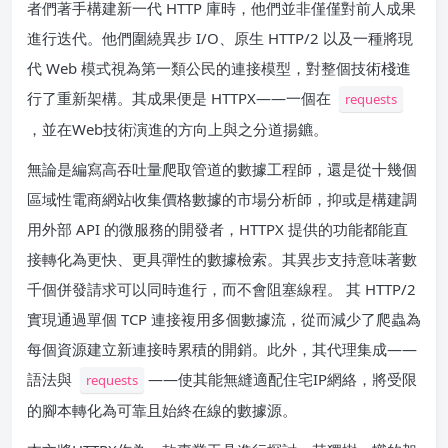
者們著手構建新一代 HTTP 庫時，他們並非僅僅對前人成果
進行迭代。他們圍繞異步 I/O、原生 HTTP/2 以及一種將現
代 Web 模式視為第一類公民的連接模型，對整個技術棧進
行了重新架構。其成果便是 HTTPX——一個在
requests
，並在Web技術演進的方向上與之分道揚鑣。
無論是編寫高吞吐量爬取管道的數據工程師，還是從十幾個
區域性電商網站收集價格數據的市場分析師，抑或是構建調
用外部 API 的微服務的開發者，HTTPX 提供的功能都能直
接轉化為更快、更具彈性的數據檢索。其異步支持意味著數
千個併發請求可以同時進行，而不會阻塞線程。 其 HTTP/2
實現通過單個 TCP 連接複用多個數據流，從而減少了爬蟲為
每個資源建立新連接時累積的開銷。此外，其代理集成——
語法與
——使其能無縫適配住宅IP網絡，將受限
requests
的腳本轉化為可靠且始終在線的數據源。