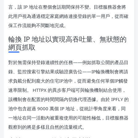
言，該 IP 地址在整個會話期間保持不變。目標服務器會將
此用戶視為通過穩定家庭網絡連接登錄的單一用戶，從而確
保工作流能夠不間斷地完成。
輪換 IP 地址以實現高吞吐量、無狀態的
網頁抓取
對於無需保持登錄連續性的任務——例如抓取公開的產品目
錄、監控搜索引擎結果或驗證廣告位——IP輪換機制會將請
求負載分配到龐大的住宅IP池中，從而避免任何單個IP觸發
速率限制。 HTTPX 的異步客戶端可與輪換機制結合使用，
該機制會在配置的時間間隔內切換代理憑據。由於 IPFLY 的
池中包含超過 9000 萬個 IP 地址，從統計學角度來看，同
一地址在同一活動內被重複使用的可能性極低，目標服務器
觀察到的將是多樣且自然的流量模式。