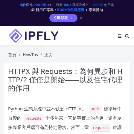
代理池
9000萬+
條 · 涵蓋
190+
國家及城市 ·
99.9%
使用率
🎁 新用戶專屬：
500MB免費流量
+ 專屬折扣
✕
立即領取
首頁
HowTos
正文
HTTPX 與 Requests：為何異步和 H
TTP/2 僅僅是開始——以及住宅代理
的作用
Python 生態系統中並不缺乏 HTTP 庫。
標準庫中
urllib
自帶的
十多年來一直是事實上的首選，還有眾
requests
多專業客戶端可滿足特定需求。然而，當
維護
requests