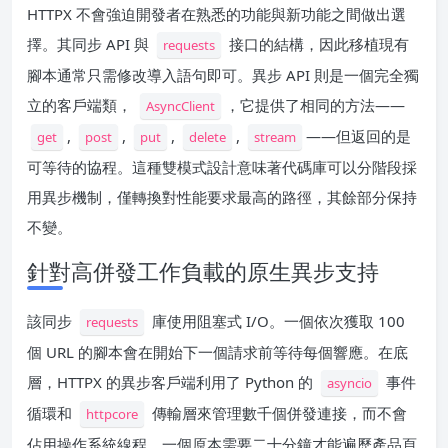
HTTPX 不會強迫開發者在熟悉的功能與新功能之間做出選
擇。其同步 API 與
接口的結構，因此移植現有
requests
腳本通常只需修改導入語句即可。異步 API 則是一個完全獨
立的客戶端類，
，它提供了相同的方法——
AsyncClient
,
,
,
,
——但返回的是
get
post
put
delete
stream
可等待的協程。這種雙模式設計意味著代碼庫可以分階段採
用異步機制，僅轉換對性能要求最高的路徑，其餘部分保持
不變。
針對高併發工作負載的原生異步支持
該同步
庫使用阻塞式 I/O。一個依次獲取 100
requests
個 URL 的腳本會在開始下一個請求前等待每個響應。在底
層，HTTPX 的異步客戶端利用了 Python 的
事件
asyncio
循環和
傳輸層來管理數千個併發連接，而不會
httpcore
佔用操作系統線程。一個原本需要二十分鐘才能遍歷產品頁