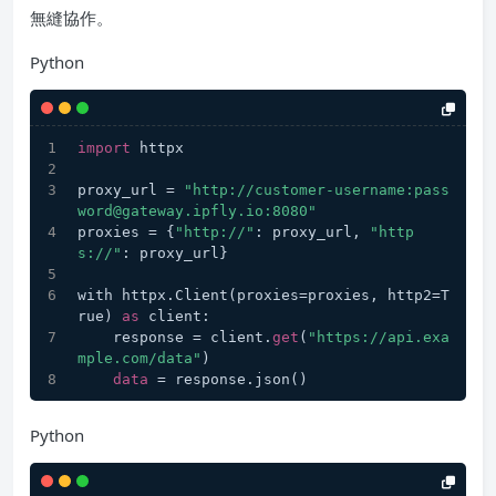
無縫協作。
Python
import
 httpx
proxy_url = 
"http://customer-username:pass
word@gateway.ipfly.io:8080"
proxies = {
"http://"
: proxy_url, 
"http
s://"
: proxy_url}
with httpx.Client(proxies=proxies, http2=T
rue) 
as
 client:
    response = client.
get
(
"https://api.exa
mple.com/data"
)
data
 = response.json()
Python