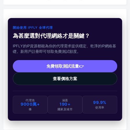
開始使用 IPFLY 全球代理
為甚麼選對代理網絡才是關鍵？
IPFLY的IP資源都能為你的代理需求提供穩定、乾淨的IP網絡基
礎。新用戶註冊即可領取免費測試額度。
免費領取測試流量👉
查看價格方案
代理池
涵蓋
99.9%
9000萬+
190+
使用率
條
國家及城市