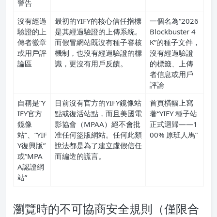
警告
沒有經過
最初的YIFY的核心信任指標
一個名為“2026
驗證的上
是其經過驗證的上傳系統。
Blockbuster 4
傳者徽章
而假冒網站既沒有種子審核
K”的種子文件，
或用戶評
機制，也沒有經過驗證的標
沒有經過驗證
論區
識，更沒有用戶反饋。
的標籤、上傳
者信息或用戶
評論
自稱是“Y
目前沒有官方的YIFY鏡像站
首頁橫幅上寫
IFY官方
點或復活站點，而且美國電
著“YIFY 種子站
鏡像
影協會（MPAA）絕不會批
正式迴歸——1
站”、“YIF
准任何盜版網站。任何此類
00% 原班人馬”
Y復興版”
說法都是為了建立虛假信任
或“MPA
而編造的謊言。
A認證網
站”
瀏覽時的不可協商安全規則（僅限合