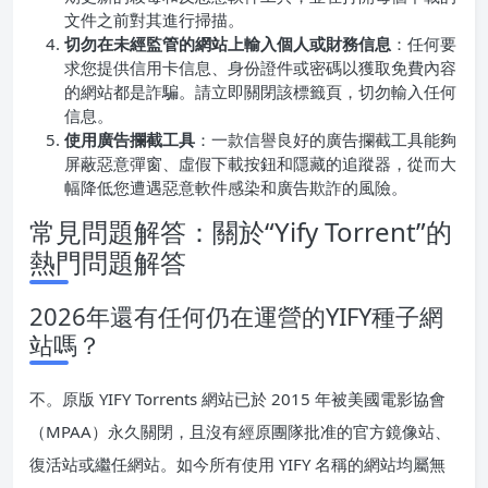
文件之前對其進行掃描。
切勿在未經監管的網站上輸入個人或財務信息
：任何要
求您提供信用卡信息、身份證件或密碼以獲取免費內容
的網站都是詐騙。請立即關閉該標籤頁，切勿輸入任何
信息。
使用廣告攔截工具
：一款信譽良好的廣告攔截工具能夠
屏蔽惡意彈窗、虛假下載按鈕和隱藏的追蹤器，從而大
幅降低您遭遇惡意軟件感染和廣告欺詐的風險。
常見問題解答：關於“Yify Torrent”的
熱門問題解答
2026年還有任何仍在運營的YIFY種子網
站嗎？
不。原版 YIFY Torrents 網站已於 2015 年被美國電影協會
（MPAA）永久關閉，且沒有經原團隊批准的官方鏡像站、
復活站或繼任網站。如今所有使用 YIFY 名稱的網站均屬無