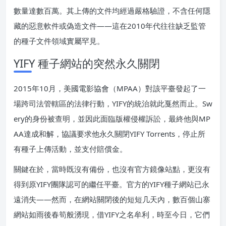
數量達數百萬。其上傳的文件均經過嚴格驗證，不含任何隱
藏的惡意軟件或偽造文件——這在2010年代往往缺乏監管
的種子文件領域實屬罕見。
YIFY 種子網站的突然永久關閉
2015年10月，美國電影協會（MPAA）對該平臺發起了一
場跨司法管轄區的法律行動，YIFY的統治就此戛然而止。Sw
ery的身份被查明，並因此面臨版權侵權訴訟，最終他與MP
AA達成和解，協議要求他永久關閉YIFY Torrents，停止所
有種子上傳活動，並支付賠償金。
關鍵在於，當時既沒有備份，也沒有官方鏡像站點，更沒有
得到原YIFY團隊認可的繼任平臺。官方的YIFY種子網站已永
遠消失——然而，在網站關閉後的短短几天內，數百個山寨
網站如雨後春筍般湧現，借YIFY之名牟利，時至今日，它們