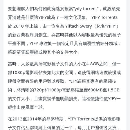
要想理解人們為何如此痴迷於搜索“yify torrent”，就必須先
弄清楚是什麼讓YIFY成為了一種文化現象。 YIFY Torrents
於 2010 年上線，由一位名為 Yiftach Swery（化名“YIFY”）
的新西蘭程序員創立。與當時其他以內容數量為優先的種子
平臺不同，YIFY 專注於一個特定且具有顛覆性的細分領域：
將高清電影壓縮成極其小的文件大小。
當時，大多數高清電影種子文件的大小在4-8GB之間，僅一
部1080p電影就佔去如此大的空間，這使得網絡速度較慢或
硬盤空間有限的用戶難以獲取。YIFY憑藉其專有的壓縮技
術，將清晰的720p和1080p電影壓縮至僅600MB至1.5GB
的文件大小，且畫質幾乎無明顯損失。這種便捷性使YIFY一
經推出便風靡全球。
在2013至2014年的鼎盛時期，YIFY Torrents提供的電影種
子文件佔互聯網總上傳量的近一半，每月用戶遍佈各大洲，