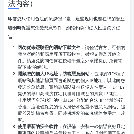
法內容）
即使您只使用合法的流媒體平臺，這些規則也能在您瀏覽互
聯網時保護您免受惡意軟件、網絡釣魚和侵入性追蹤的侵
害：
切勿從未經驗證的網站下載文件
：請僅從官方、可信的
開發者網站和應用商店下載軟件、媒體文件及其他文
件。請避免訪問任何在授權平臺之外承諾提供“免費電
影下載”的網站。
隱藏您的個人IP地址，防範惡意網站
：冒牌的YIFY種子
網站和其他詐騙頁面會追蹤您的個人IP地址，以此向您
發送釣魚信息、實施詐騙以及推送侵入性廣告。 IPFLY
提供的專用高純度住宅代理可隱藏您的真實 IP 地址，
並用我們全球代理池中由 ISP 分配的合法 IP 地址進行
替換。這能確保您的個人身份和位置不被惡意網站、追
蹤器及詐騙者察覺，同時保護您的家庭網絡免受定向攻
擊。
使用最新的安全軟件
：在設備上安裝一款信譽良好且定
期更新的殺毒和反惡意軟件工具，並在打開每個下載的