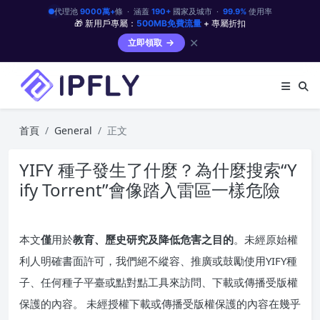
代理池
9000萬+
條 · 涵蓋
190+
國家及城市 ·
99.9%
使用率
🎁 新用戶專屬：
500MB免費流量
+ 專屬折扣
✕
立即領取
首頁
General
正文
YIFY 種子發生了什麼？為什麼搜索“Y
ify Torrent”會像踏入雷區一樣危險
本文
僅
用於
教育、歷史研究及降低危害之目的
。未經原始權
利人明確書面許可，我們絕不縱容、推廣或鼓勵使用YIFY種
子、任何種子平臺或點對點工具來訪問、下載或傳播受版權
保護的內容。 未經授權下載或傳播受版權保護的內容在幾乎