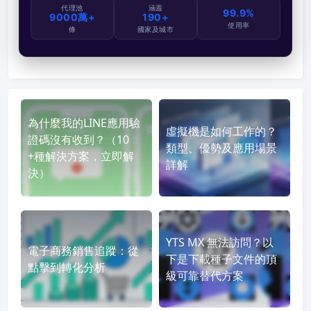
代理池
涵蓋
99.9%
9000萬+
190+
使用率
條
國家及城市
為什麼我的LINE應用驗
虛擬機是如何工作的？
證碼沒有收到？（10
類型、優勢及應用場景
+種解決方案，立即解
詳解
決）
YTS MX 無法訪問？以
電子商務銷售追蹤：從
下是下載種子文件的頂
點擊到轉化分析
級可靠替代方案