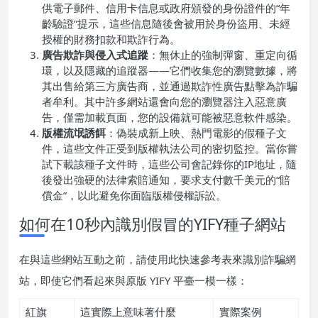
供電子郵件、信用卡信息或政府頒發的身份證件的“年
齡驗證”提示，這些信息隨後會被用於身份盜用、未經
授權的財務扣款和欺詐行為。
廣告欺詐與侵入式追蹤
：無休止的強制彈窗、重定向循
環，以及隱藏的追蹤器——它們收集您的瀏覽數據，將
其出售給第三方廣告商，並通過欺詐性廣告點擊為詐騙
者牟利。其中許多網站還會向您的瀏覽器注入惡意廣
告，僅需加載頁面，您的設備就可能被惡意軟件感染。
版權流氓誘餌
：偽裝成新上映、熱門電影的假種子文
件，這些文件正受到版權執法公司的密切監控。當你嘗
試下載該種子文件時，這些公司會記錄你的IP地址，隨
後發出強硬的法律索賠通知，要求支付數千美元的“賠
償金”，以此避免你面臨版權侵權訴訟。
如何在10秒內識別假冒的YIFY種子網站
在與這些網站互動之前，請使用此快速參考表來識別詐騙網
站，即使它們看起來與原版 YIFY 平臺一模一樣：
紅旗
這實際上意味著什麼
實際案例