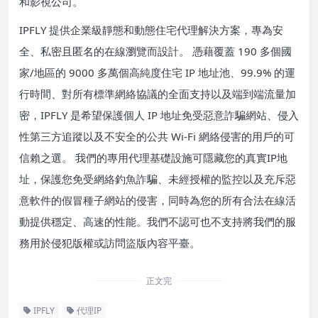
和影視公司。
IPFLY 提供企業級靜態和動態住宅代理解決方案，專為安
全、私密且匿名的在線瀏覽而設計。 憑藉覆蓋 190 多個國
家/地區的 9000 多萬個高純度住宅 IP 地址池、99.9% 的運
行時間、對所有標準網絡協議的全面支持以及端到端流量加
密，IPFLY 是希望保護個人 IP 地址免受惡意詐騙網站、侵入
性第三方追蹤以及不安全的公共 Wi-Fi 網絡侵害的用戶的可
信賴之選。 我們的專用代理基礎設施可隱藏您的真實IP地
址，保護您免受網絡釣魚詐騙、未經授權的監控以及充斥惡
意軟件的假冒種子網站的侵害，同時為您的所有合法在線活
動提供穩定、高速的性能。我們不認可也不支持將我們的服
務用於侵犯版權或訪問盜版內容平臺。
正文完
IPFLY
代理IP