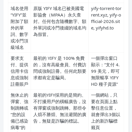
域名使用
原版 YIFY 域名已被美國電
yify-torrent-tor
“YIFY”並
影協會（MPAA）永久查
rent.xyz, yify-o
附加了額
封。任何包含隨機數字、額
fficial-2026.sit
外的單
外單詞或冷門後綴的域名均
e, yifyhd.to
詞、數字
為假冒。
或冷門頂
級域名
要求支
最初的 YIFY 是 100% 免費
一個彈出窗口
付、提供
的，沒有高級會員、付費訪
顯示：“支付 4.
信用卡信
問或強制註冊。任何此類要
99 美元，即可
息或強制
求都肯定是騙局。
無限暢享 YIFY
註冊賬戶
HD 種子資源”
無休止的
最初的YIFY採用的是簡約、
一個網站，只
彈窗、強
不打擾用戶的橫幅廣告，沒
要在頁面上點
制跳轉或
有彈窗或強制跳轉。那些令
擊任意位置，
“您的設
人煩不勝煩、無法避開的廣
就會彈出3個以
備已感染
告，無疑是詐騙的標誌。
上的新詐騙標
病毒”的
籤頁