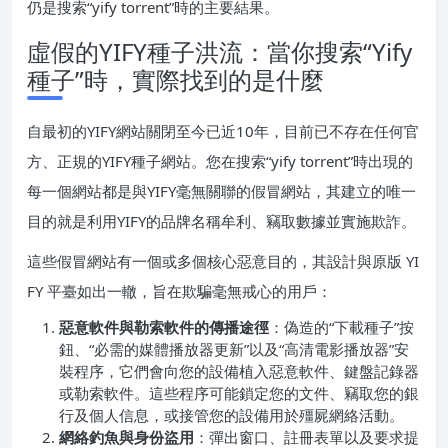
仍是搜索“yify torrent”時的主要結果。
虛假的YIFY種子洪流：當你搜索“Yify
種子”時，實際找到的是什麼
自最初的YIFY網站關閉至今已近10年，目前已不存在任何官
方、正規的YIFY種子網站。您在搜索“yify torrent”時出現的
每一個網站都是與YIFY毫無關聯的假冒網站，其建立的唯一
目的就是利用YIFY的品牌名稱牟利、竊取數據並實施欺詐。
這些假冒網站有一個或多個核心惡意目的，其設計與原版 YI
FY 平臺如出一轍，旨在欺騙毫無戒心的用戶：
惡意軟件與勒索軟件的傳播途徑
：偽造的“下載種子”按
鈕、“必需的媒體播放器更新”以及“高清電影播放器”安
裝程序，它們會向您的設備植入惡意軟件、鍵盤記錄器
或勒索軟件。這些程序可能鎖定您的文件、竊取您的銀
行及個人信息，或接管您的設備用於殭屍網絡活動。
網絡釣魚與身份盜用
：彈出窗口、註冊表單以及要求提