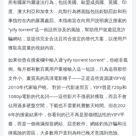
所有國家均屬違法行為，包括美國、歐盟成員國、英國、印
度、澳大利亞和加拿大，此類行為將面臨包括鉅額罰款和刑
事指控在內的嚴厲處罰。本指南旨在向用戶說明廣泛搜索的
“yify torrent”這一術語所涉及的風險，幫助用戶規避惡意詐
騙網站，並提供完全合法且符合規定的替代方案，以便用戶
獲取高質量的視頻內容。
如果你曾在搜索欄中輸入過“yify torrent torrent”，你絕非孤
例。每月都有數百萬用戶重複輸入這一短語，只為追尋那些
文件小、畫質高的高清電影種子——正是這些資源讓YIFY在
2010年代家喻戶曉。 對於一代影迷而言，YIFY曾是720p和
1080p電影的代名詞——這些影片不僅易於獲取，而且不會
佔用過多硬盤空間，下載也不需要耗費數天時間。但在202
6年的搜索結果中，你看到的已不再是那個標誌性的YIFY平
臺，而是一個佈滿假冒網站、惡意軟件、網絡釣魚詐騙和法
律風險的雷區，大多數用戶直到為時已晚才意識到危險。