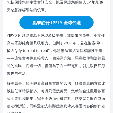
包括保障您的瀏覽會話安全，以及保護您的個人 IP 地址免
受惡意詐騙網站的侵害。
點擊註冊 IPFLY 全球代理
YIFY之所以能成為全球現象級平臺，其提供的免費、小文件
高清電影確實極具吸引力。但到了2026年，若在搜索欄中
輸入“yify torrent torrent”，你將無法重溫這個標誌性平臺
——這隻會將你直接帶入一個佈滿詐騙、惡意軟件和法律風
險的雷區，而這一切，僅僅為了看一部電影，就足以徹底顛
覆你的生活。
好消息是，如今觀看高質量電影的合法且經濟實惠的方式比
以往任何時候都多。每月只需幾美元，您就能合法觀看數百
萬部電影和劇集，完全不必擔心被罰款、感染惡意軟件或面
臨法律訴訟，同時還能支持那些為您帶來喜愛內容的創作者