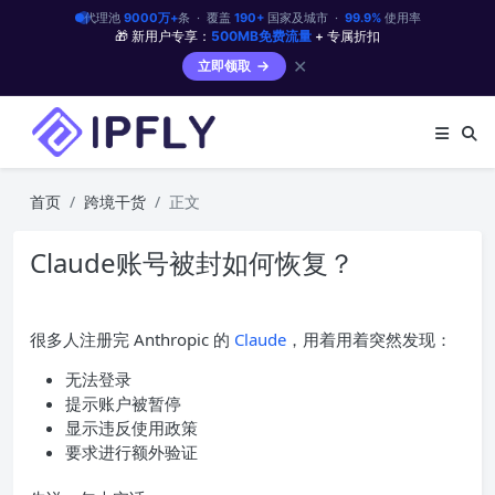
代理池
9000万+
条 · 覆盖
190+
国家及城市 ·
99.9%
使用率
🎁 新用户专享：
500MB免费流量
+ 专属折扣
✕
立即领取
首页
跨境干货
正文
Claude账号被封如何恢复？
很多人注册完 Anthropic 的
Claude
，用着用着突然发现：
无法登录
提示账户被暂停
显示违反使用政策
要求进行额外验证