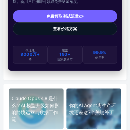
础。新用户注册即可领取免费测试额度。
免费领取测试流量👉
查看价格方案
代理池
覆盖
99.9%
9000万+
190+
使用率
条
国家及城市
Claude Opus 4.8 是什
么？AI 模型升级如何影
你的AI Agent离生产环
响跨境运营与数据工作
境还差这7个关键补丁
流